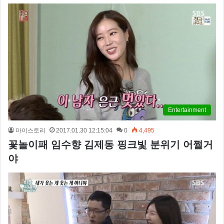
Entertainment
마이스토리
2017.01.30 12:15:04
0
4,495
꽃놀이패 임수향 김제동 핑크빛 분위기 어쩔거
야