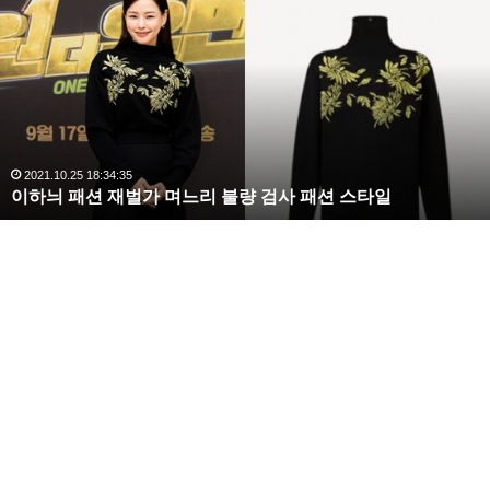
하
늬
패
션
재
벌
가
며
2021.10.25 18:34:35
이하늬 패션 재벌가 며느리 불량 검사 패션 스타일
느
리
불
량
검
사
패
션
스
타
일