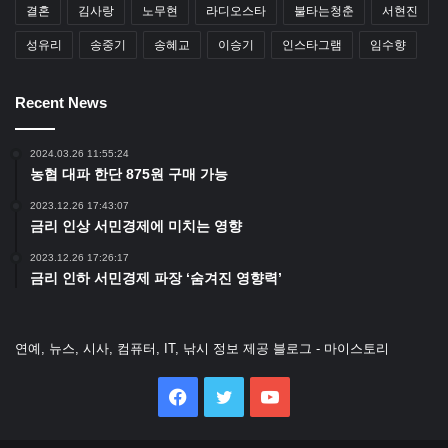
결혼
김사랑
노무현
라디오스타
불타는청춘
서현진
성유리
송중기
송혜교
이승기
인스타그램
임수향
Recent News
2024.03.26 11:55:24
농협 대파 한단 875원 구매 가능
2023.12.26 17:43:07
금리 인상 서민경제에 미치는 영향
2023.12.26 17:26:17
금리 인하 서민경제 파장 ‘숨겨진 영향력’
연예, 뉴스, 시사, 컴퓨터, IT, 낚시 정보 제공 블로그 - 마이스토리
Facebook
Twitter
YouTube