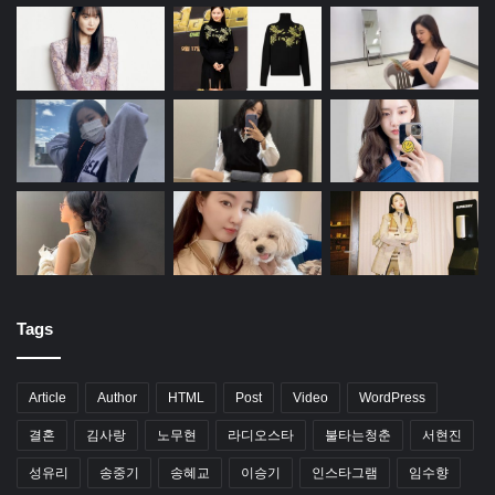
Tags
Article
Author
HTML
Post
Video
WordPress
결혼
김사랑
노무현
라디오스타
불타는청춘
서현진
성유리
송중기
송혜교
이승기
인스타그램
임수향