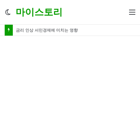
마이스토리
Switch
M
skin
금리 인하 서민경제 파장 ‘숨겨진 영향력’