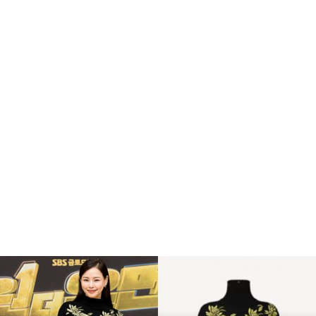
복
수
해
라