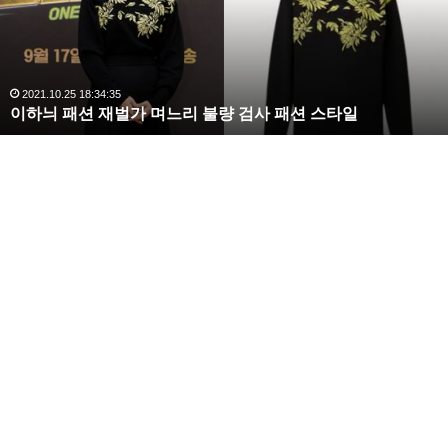
김
사
랑
,
완
2020.10.03 10:59:30
복수해라 김사랑, 완벽한 S라인 몸매 시선 압도
벽
한
S
라
인
몸
매
시
선
압
도