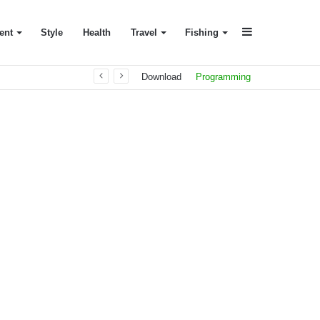
Sidebar
ent
Style
Health
Travel
Fishing
Download
Programming