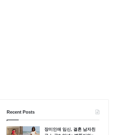
불
S
량
라
검
인
사
몸
패
매
션
시
스
선
타
압
일
도
Recent Posts
장미인애 임신, 결혼 남자친