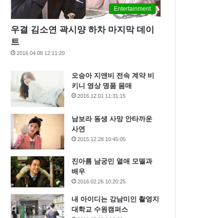
Entertainment
우결 김소연 곽시양 하차 마지막 데이
트
2016.04.08 12:11:20
오승아 지앤비 전속 계약 비
키니 영상 명품 몸매
2016.12.01 11:31:15
남보라 동생 사망 안타까운
사연
2015.12.28 10:45:05
진아름 남궁민 열애 모델과
배우
2016.02.26 10:20:25
내 아이디는 강남미인 촬영지
대학교 수원캠퍼스