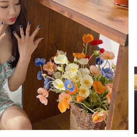
신
민
아
구
찌
파
격
2021.11.11 15:14:00
시
신민아 구찌 파격 시스루 원피스 화보 ‘우리
스
영 중
들의 블루스’ 촬영 중
루
원