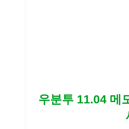
화
보
촬
영
중
우분투 11.04 