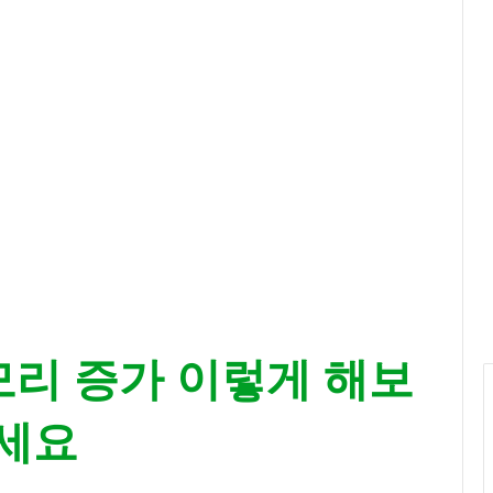
피
스
화
보
‘
우
리
들
의
블
루
스
’
촬
영
중
메모리 증가 이렇게 해보
세요