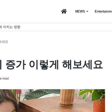
마
NEWS
Entertainm
에 미치는 영향
이
해보세요
스
모리 증가 이렇게 해보세요
토
e read
리