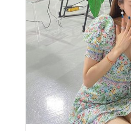
윤
아
근
황
인
스
타
여
2020.09.12 15:45:04
신
윤아 근황 인스타 여신 미모 화보 촬
미
모