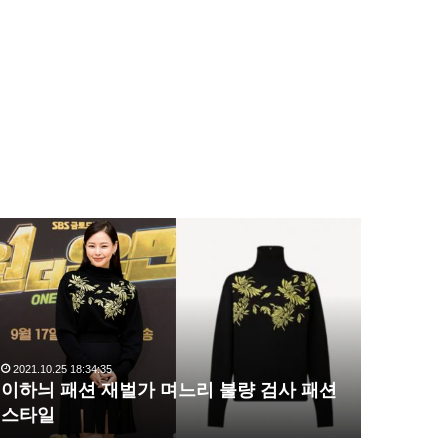
이
복
하
수
늬
해
패
라
션
김
재
사
벌
랑
2021.10.25 18:34:35
2020.10.03 1
가
,
이하늬 패션 재벌가 며느리 불량 검사 패션
복수해라 
며
완
스타일
압도
느
벽
리
한