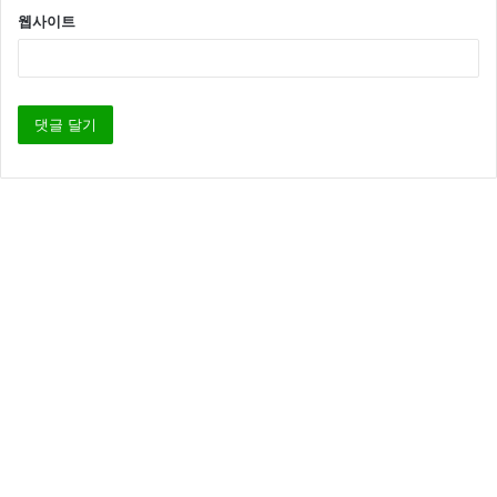
웹사이트
.
.
</VirtualHost>
까지를 추가 하시고 원하는 도메인과 폴더를 지정하시
면 됩니다.
–
우분투11.04 한글 설치
–
우분투 _root 계정 사용
–
우분투 apache 설치