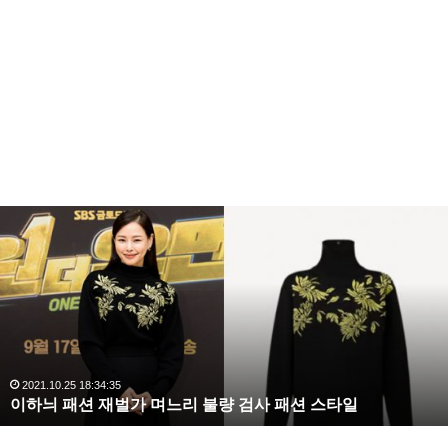
–
우분투 mysql 설치
–
우분투 php 설치
–
우분투 myphpadmin 설치
–
우분투 ftp 설치
–
우분투 가상호스트 설정
복
수
해
라
김
사
랑
,
완
2020.10.03 10:59:30
복수해라 김사랑, 완벽한 S라인 몸매 시선 압도
벽
한
S