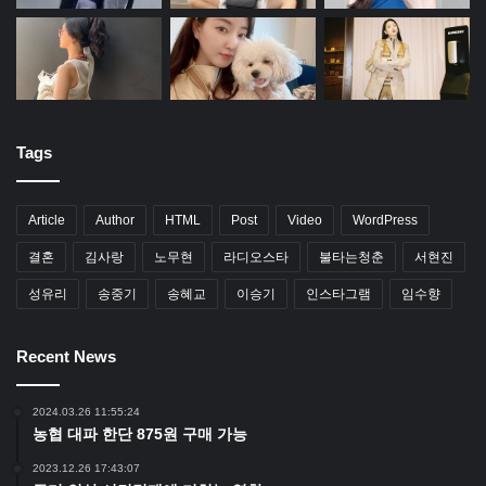
Tags
Article
Author
HTML
Post
Video
WordPress
결혼
김사랑
노무현
라디오스타
불타는청춘
서현진
성유리
송중기
송혜교
이승기
인스타그램
임수향
Recent News
2024.03.26 11:55:24
농협 대파 한단 875원 구매 가능
2023.12.26 17:43:07