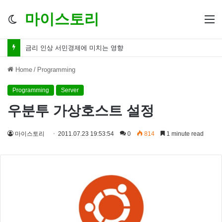
마이스토리
Switch
M
skin
금리 인하 서민경제 파장 ‘숨겨진 영향력’
Home
/
Programming
Programming
Server
우분투 가상호스트 설정
마이스토리
2011.07.23 19:53:54
0
814
1 minute read