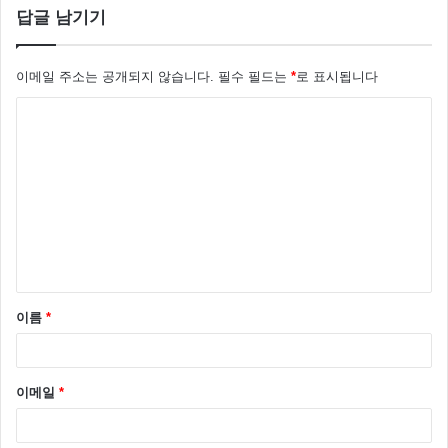
답글 남기기
만약 다음과 네이버 두개의 도메인이 있다면 이렇게 해
주시면 되구요 추가 할 도메인 있다면
이메일 주소는 공개되지 않습니다.
필수 필드는
*
로 표시됩니다
댓
<VirtualHost *:80>
글
.
*
이름
*
이메일
*