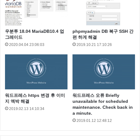
우분투 18.04 MariaDB10.4 업
phpmyadmin DB 복구 SSH 간
그레이드
편 하게 해결
2020.04.04 23:06:03
2019.10.21 17:10:26
ServerName
www.daum.net
ServerAdmin aile
@
abcd.com
DocumentRoot “/home/daum/html/”
# ErrorLog “/home/daum/daum.net-error_log”
워드프레스 https 변경 후 이미
워드프레스 오류 Briefly
지 엑박 해결
unavailable for scheduled
maintenance. Check back in
2019.02.13 14:10:34
# ustomLog “/home/daum/daum.net-access_log”
a minute.
common
2019.01.12 12:48:12
</VirtualHost>