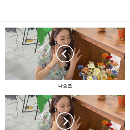
나승연
<VirtualHost *:80>
ServerName
www.naver.com
<– 도메인
ServerAdmin aile
@
abcd.com <– 관리자 이메일