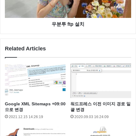
DocumentRoot “/home/naver/html/” <– 파일 저장 위치
# ErrorLog “/home/naver/naver.com-error_log” <– 에러
로그 이름 과 저장장소
우분투 ftp 설치
# ustomLog “/home/naver/naver.com-access_log”
common
Related Articles
</VirtualHost>
<VirtualHost *:80>
Google XML Sitemaps +09:00
워드프레스 이전 이미지 경로 일
으로 변경
괄 변경
2021.12.15 14:26:19
2020.09.03 16:24:09