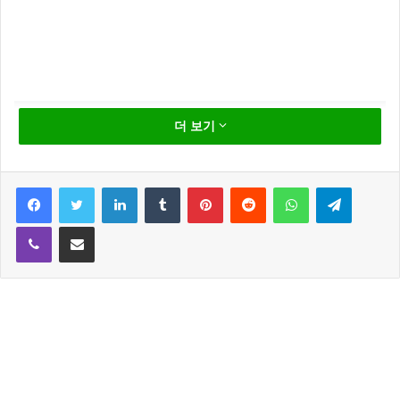
더 보기
Facebook
Twitter
LinkedIn
Tumblr
Pinterest
Reddit
WhatsApp
Telegram
이치현 백투더뮤직 관심
Viber
Share via Email
급증
가수 이치현이 페이스북을 통해 “잠시후 1시부터 전주
KBS 백투더뮤직 이치현 편이 KBS1 tv 로 전국방송 된
다합니다” 라며 게시글을 등록 했습니다.