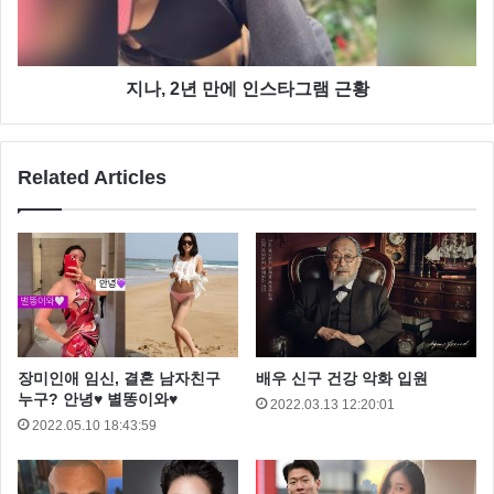
지나, 2년 만에 인스타그램 근황
Related Articles
최근 근황 사진을 보면 전혀 그 나이로 보이지 않습니
다.
본명은 이용균 으로 서라벌 고등학교와 중앙대학교 기
악학과를 졸업한 이치현은
장미인애 임신, 결혼 남자친구
배우 신구 건강 악화 입원
누구? 안녕♥ 별똥이와♥
1972년 고등학교 시절 KBS 노래자랑에서 월말기대회
2022.03.13 12:20:01
2022.05.10 18:43:59
우승을 했고, 1978년 TBC 해변가요제 에서 보컬 듀오
벗님들의 보컬리스트 겸 기타리스트로 참가해 자작곡