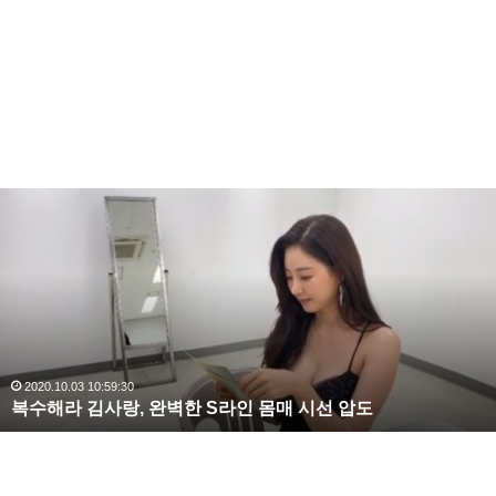
도 했는데요
2011년에는 강인원, 권인하, 민해경과 함께 프로젝트 보
컬 음악 그룹 컬러스를 결성하기도 했습니다.
복
수
해
라
김
사
랑
,
완
2020.10.03 10:59:30
복수해라 김사랑, 완벽한 S라인 몸매 시선 압도
벽
한
S
라