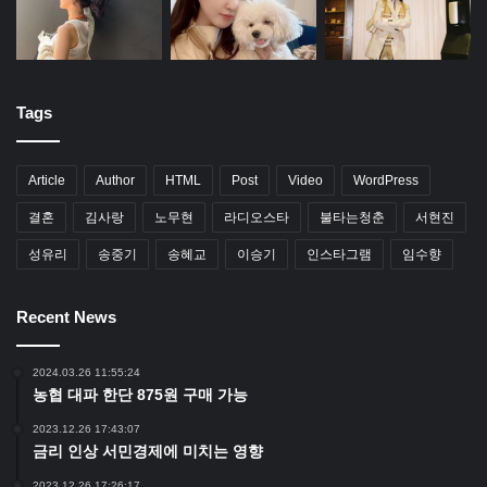
Tags
Article
Author
HTML
Post
Video
WordPress
결혼
김사랑
노무현
라디오스타
불타는청춘
서현진
성유리
송중기
송혜교
이승기
인스타그램
임수향
Recent News
2024.03.26 11:55:24
농협 대파 한단 875원 구매 가능
2023.12.26 17:43:07
금리 인상 서민경제에 미치는 영향
2023.12.26 17:26:17