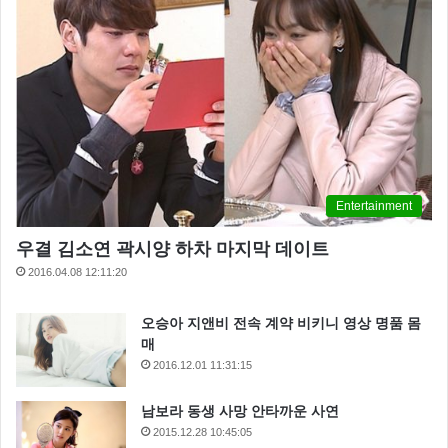
강남 화장품 매장
권민아
권민아 화장품
화장품 피부염
화장품 환불
Entertainment
우결 김소연 곽시양 하차 마지막 데이트
2016.04.08 12:11:20
오승아 지앤비 전속 계약 비키니 영상 명품 몸
매
2016.12.01 11:31:15
남보라 동생 사망 안타까운 사연
2015.12.28 10:45:05