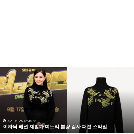
그런데 예약이 가득차서 스케줄 맞추기가 힘들었다고
말했습니다.
이후 화장품 회사에 가서 환불 영수증을 작성 하는데 단
순변심으로 적어야 했다고 합니다.
복
수
회사의 팀장과 이야기를 끝내고 다음날 택배로 제품을
해
보내기로 했는데, 이후 택시로 이동 중 팀장에게서 전화
라
가 와서 제품을 뜯었으므로 확불이 안된다고 말했다고
김
사
합니다.
랑
,
이에 권민아는 다녀온 피부과 알려주고 전화해서 확인
완
2020.10.03 10:59:30
복수해라 김사랑, 완벽한 S라인 몸매 시선 압도
벽
하라고 했다고 합니다.
한