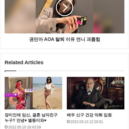
권민아도 내가 당하는것 같다는 생각을 했을 수도 있지
만, 당시 분위기 때문에 거절을 못했던 거 아닐까 하는
권민아 AOA 탈퇴 이유 언니 괴롭힘
생각이 드네요
Related Articles
그런데 문제는 그 뒤에 발생 했습니다.
권민아는 피부 관리를 받고 볼이 빨갛게 되었는데, 기계
같은 걸 해서 그런가 했다고 하는데요
그날 저녁 화장품을 바르고 잤는데 다음날 피부가 빨갛
고 가려운 증세가 나타났다고 합니다.
장미인애 임신, 결혼 남자친구
배우 신구 건강 악화 입원
누구? 안녕♥ 별똥이와♥
2022.03.13 12:20:01
2022.05.10 18:43:59