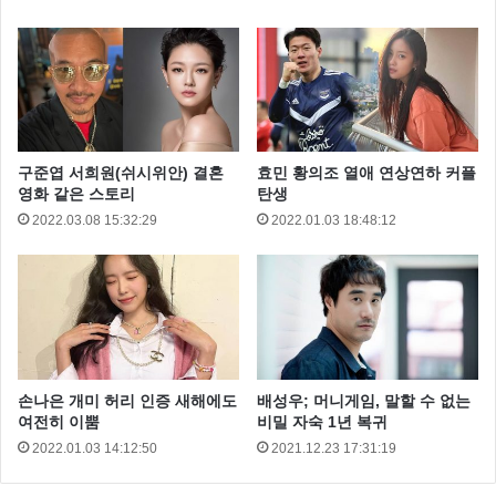
구준엽 서희원(쉬시위안) 결혼
효민 황의조 열애 연상연하 커플
영화 같은 스토리
탄생
2022.03.08 15:32:29
2022.01.03 18:48:12
피부과를 찾았는데 피부과에서 화장품으로 인한 접촉성
손나은 개미 허리 인증 새해에도
배성우; 머니게임, 말할 수 없는
피부염 진단을 받았다고 전했습니다.
여전히 이뿜
비밀 자숙 1년 복귀
2022.01.03 14:12:50
2021.12.23 17:31:19