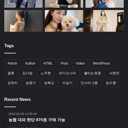
Tags
Article
Author
HTML
Post
Video
WordPress
결혼
김사랑
노무현
라디오스타
불타는청춘
서현진
성유리
송중기
송혜교
이승기
인스타그램
임수향
Recent News
2024.03.26 11:55:24
농협 대파 한단 875원 구매 가능