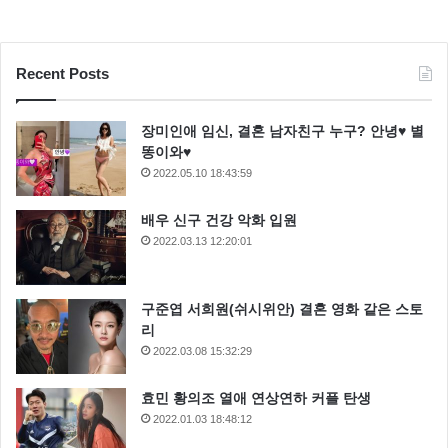
Recent Posts
권민아는 “고급진 화장품 회사고 뭐 스링크 당첨이랬
나? 그랬어 가지마 절대 가지마 당첨중에 유일하게 안
장미인애 임신, 결혼 남자친구 누구? 안녕♥ 별
좋은 당첨” 이라고 말했습니다.
똥이와♥
2022.05.10 18:43:59
권민아의 사연이 알려지면 권민아 화장품 어딘제품인가
배우 신구 건강 악화 입원
하는 글들이 늘어나고 있는데요
2022.03.13 12:20:01
권민아 인스타그램의 한 팬은 “강남거리에서 설문조사
를 자주 하는 곳”이라며 어딘지 알것 같다 라는 글을 남
구준엽 서희원(쉬시위안) 결혼 영화 같은 스토
리
기기도 했습니다.
2022.03.08 15:32:29
한편 권민아 소속사는 “심각한 상황은 아니다”라며 “당
효민 황의조 열애 연상연하 커플 탄생
사는 해당 사안을 인지하고 있으며, 개인적인 일이 기에
2022.01.03 18:48:12
상황을 지켜보는 중, 아직 회사 차원의 대응을 준비할