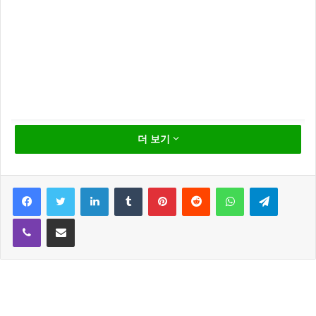
더 보기
Facebook
Twitter
LinkedIn
Tumblr
Pinterest
Reddit
WhatsApp
Telegram
권민아 화장품 설문 조사
Viber
Share via Email
했다 피부염까지
AOA 출신 권민아가 인스타그램에 피부염으로 빨갛게
달아오른 사진을 공개 했습니다.