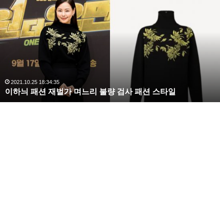
수
해
라
김
사
랑
,
완
2020.10.03 10:59:30
타일
복수해라 김사랑, 완벽한 S라인 몸매 시선 압도
벽
한
S
라
인
몸
매
시
선
압
도