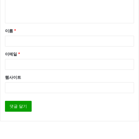
이름
*
이메일
*
발리화보
선미
선미 발리
웹사이트
선미화보