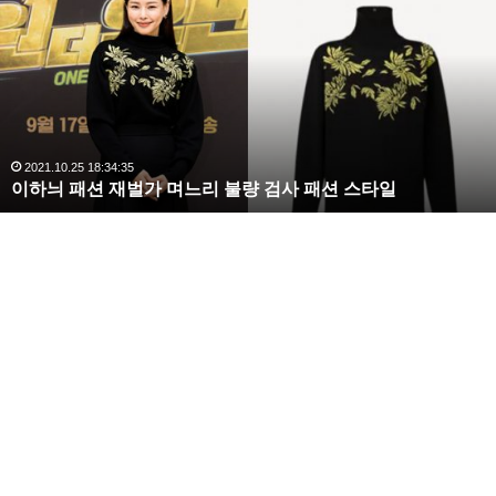
수
해
라
김
사
랑
,
완
2020.10.03 10:59:30
복수해라 김사랑, 완벽한 S라인 몸매 시선 압도
벽
한
S
라
인
몸
매
시
선
압
도