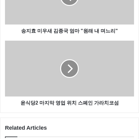
송지효 미우새 김종국 엄마 "원래 내 며느리"
차세찌는 우리나라 축구 하면 빠질수 없는 차범근 감독
윤식당2 마지막 영업 위치 스페인 가라치코섬
의 차남인데요
차세찌는 현재 아버지의 축구 사업 등의 일을 돕고 있는
Related Articles
것으로 알려졌습니다.