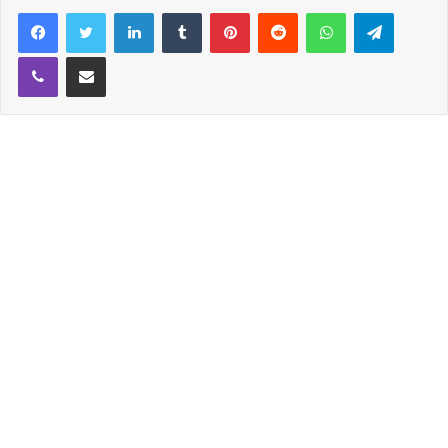
6일 서울의 모 호텔에서 비공개 결혼식을 올린다” 라고
Facebook
Twitter
LinkedIn
Tumblr
Pinterest
Reddit
WhatsApp
Telegram
밝혔습니다.
Viber
Share via Email