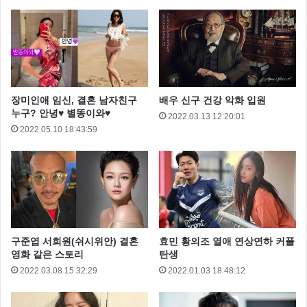
장미인애 임신, 결혼 남자친구
배우 신구 건강 악화 입원
누구? 안녕♥ 별똥이와♥
2022.03.13 12:20:01
2022.05.10 18:43:59
구준엽 서희원(쉬시위안) 결혼
효민 황의조 열애 연상연하 커플
영화 같은 스토리
탄생
2022.03.08 15:32:29
2022.01.03 18:48:12
차세찌
한채아
한채아결혼