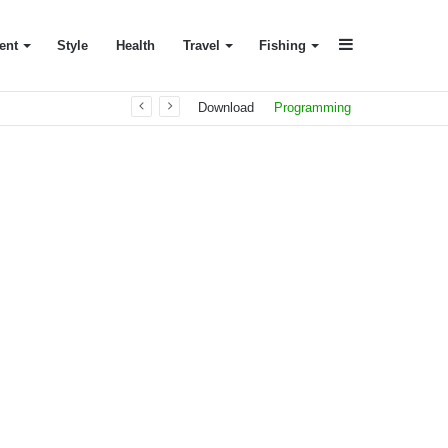
Sidebar
ent
Style
Health
Travel
Fishing
Download
Programming