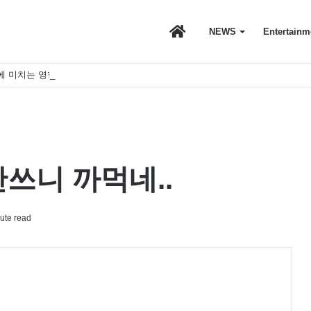
마
NEWS
Entertainm
에 미치는 영향
이
스
안쓰니 까먹네..
토
ute read
리