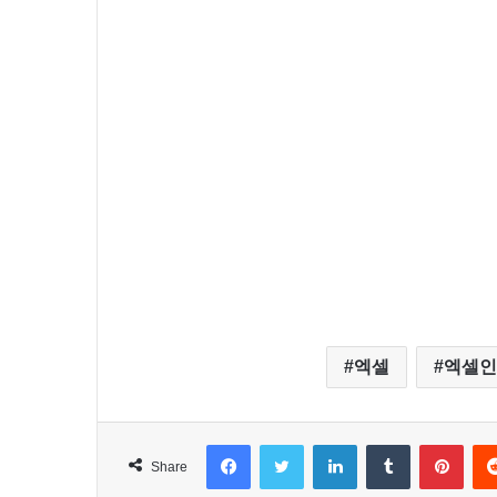
엑셀
엑셀인
Facebook
Twitter
LinkedIn
Tumblr
Pinterest
Share