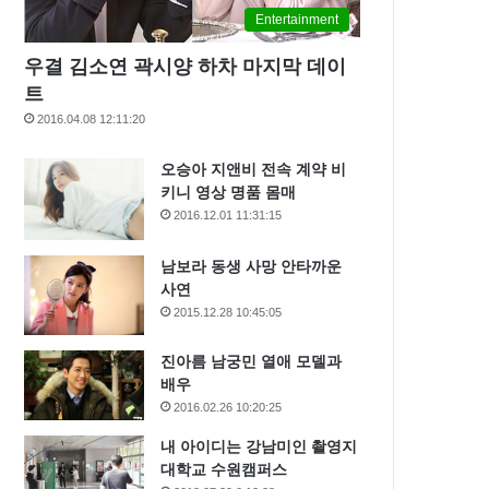
Entertainment
우결 김소연 곽시양 하차 마지막 데이
트
2016.04.08 12:11:20
오승아 지앤비 전속 계약 비
키니 영상 명품 몸매
2016.12.01 11:31:15
남보라 동생 사망 안타까운
사연
2015.12.28 10:45:05
진아름 남궁민 열애 모델과
배우
2016.02.26 10:20:25
내 아이디는 강남미인 촬영지
대학교 수원캠퍼스