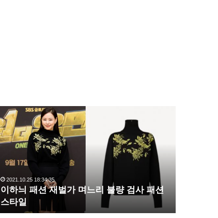
이
복
하
수
늬
해
패
라
션
김
재
사
벌
랑
2021.10.25 18:34:35
2020.10.03 1
가
,
이하늬 패션 재벌가 며느리 불량 검사 패션
복수해라 
며
완
스타일
압도
느
벽
리
한