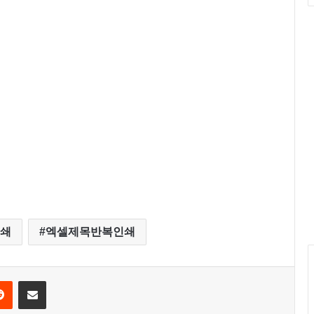
쇄
엑셀제목반복인쇄
Reddit
Share via Email