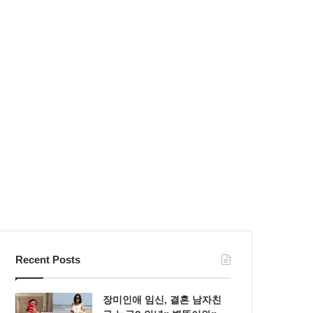
불
S
량
라
검
인
사
몸
패
매
션
시
스
선
타
압
일
도
Recent Posts
장미인애 임신, 결혼 남자친