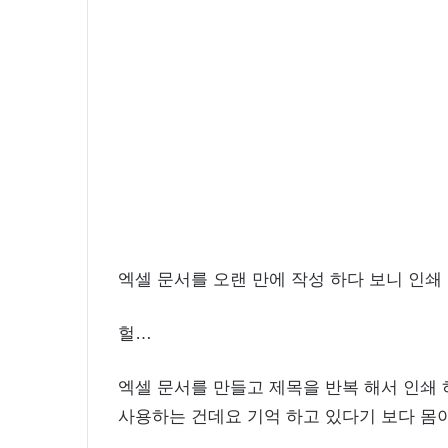
윤
아
근
엑셀 문서를 오랜 만에 작성 하다 보니 인쇄
황
인
헐…
스
타
여
엑셀 문서를 만들고 제목을 반복 해서 인쇄 
2020.09.12 15:45:04
신
윤아 근황 인스타 여신 미모 화보 촬
사용하는 건데요 기억 하고 있다기 보다 몸이
미
모