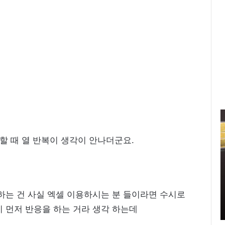
신
민
아
 할 때 열 반복이 생각이 안나더군요.
구
찌
파
격
2021.11.11 15:14:00
시
하는 건 사실 엑셀 이용하시는 분 들이라면 수시로
신민아 구찌 파격 시스루 원피스 화보 ‘우리
스
영 중
들의 블루스’ 촬영 중
 먼저 반응을 하는 거라 생각 하는데
루
원