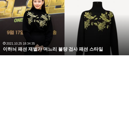
수
해
라
김
사
랑
,
완
2020.10.03 10:59:30
복수해라 김사랑, 완벽한 S라인 몸매 시선 압도
벽
한
S
라
인
몸
매
시
선
압
도