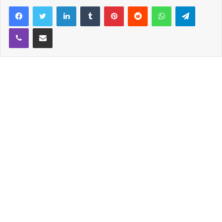
을 체결했다.
Facebook
Twitter
LinkedIn
Tumblr
Pinterest
Reddit
WhatsApp
Telegram
Viber
Share via Email
보라는 13일 자신의 인스타그램에 후크엔터테인먼트와
전속계약사실을 알리는 글을 남겼다.