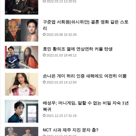
2022.03.13 12:20:01
또한 “전쟁시 일본 탄광에 조선인 소년 광부가 없었다는
것은 관계자라면 누구라도 알고 있다” 라고 전했다.
구준엽 서희원(쉬시위안) 결혼 영화 같은 스토
리
2022.03.08 15:32:29
효민 황의조 열애 연상연하 커플 탄생
2022.01.03 18:48:12
손나은 개미 허리 인증 새해에도 여전히 이뿜
2022.01.03 14:12:50
배성우; 머니게임, 말할 수 없는 비밀 자숙 1년
복귀
2021.12.23 17:31:19
영화 군함도로 당시의 지옥 같은 삶을 모두 알 수는 없
NCT 사과 제주 지진 문자 춤?
겠지만 일본이 거짓으로 포장한 군함도 지옥섬을 진실