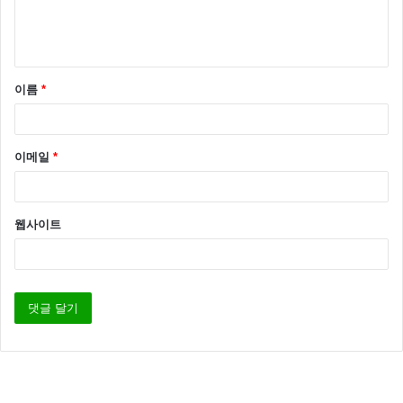
지 대한 사실은 철저히 감춘 채 ‘일본 산업화의 상징’ 만
부각해 군함도를 ‘세계문화유산’ 등재를 추진했고 끝내
세계문화유산으로 등재 되었습니다.
이름
*
이메일
*
웹사이트
2012년 CNN 선정 ‘세계 7대 소름 돋는 곳’ 중 하나로 선