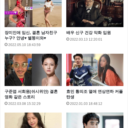
장미인애 임신, 결혼 남자친구
배우 신구 건강 악화 입원
누구? 안녕♥ 별똥이와♥
2022.03.13 12:20:01
2022.05.10 18:43:59
구준엽 서희원(쉬시위안) 결혼
효민 황의조 열애 연상연하 커플
영화 같은 스토리
탄생
하지만 이 화려함 뒷면에는 어두운 과거가 있는데 바로
2022.03.08 15:32:29
2022.01.03 18:48:12
군함도에 일하던 노동자 중 대부분이 강제 징용된 조선
인이었다는 사실입니다.