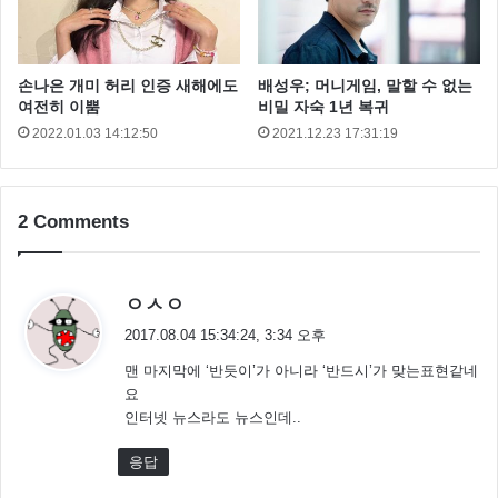
강제 징용된 조선인 800여명 중 122명이 사망했고 가로
세로 1.6m 다다미 한장 크기의 면적에 7,8명이 강제 수
용되어 일일 12시간씩 2교대로 중노동에 시달렸습니다.
손나은 개미 허리 인증 새해에도
배성우; 머니게임, 말할 수 없는
여전히 이뿜
비밀 자숙 1년 복귀
2022.01.03 14:12:50
2021.12.23 17:31:19
이들 중에는 노동을 견디다 못해 자살한 사람, 탈출 중
익사한 사람도 많았다고 합니다.
2 Comments
댓
ㅇㅅㅇ
글
2017.08.04 15:34:24, 3:34 오후
:
맨 마지막에 ‘반듯이’가 아니라 ‘반드시’가 맞는표현같네
요
인터넷 뉴스라도 뉴스인데..
응답