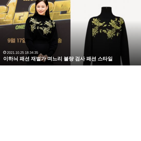
수
해
라
김
영화 군함도 일본의 반응
사
랑
일본 산케이 신문은 류승완 감독의 영화 군함도에 대해
,
완
‘영화 군함도는 거짓폭로’ 라고 말도 안되는 시비를 걸
2020.10.03 10:59:30
복수해라 김사랑, 완벽한 S라인 몸매 시선 압도
벽
고 있다.
한
S
라
인
몸
매
시
선
압
도