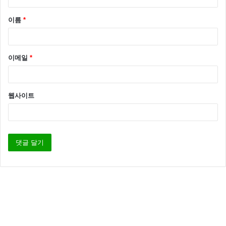
다고 합니다.
이름
*
서지혜는 당시 집안 상황에서는 본인이 대학에 간다고
해도 등록금을 내 줄 형편이 안되었다고 해요..
이메일
*
웹사이트
그런데 고등학교 2학년때 길거리 캐스팅이 되면서 연예