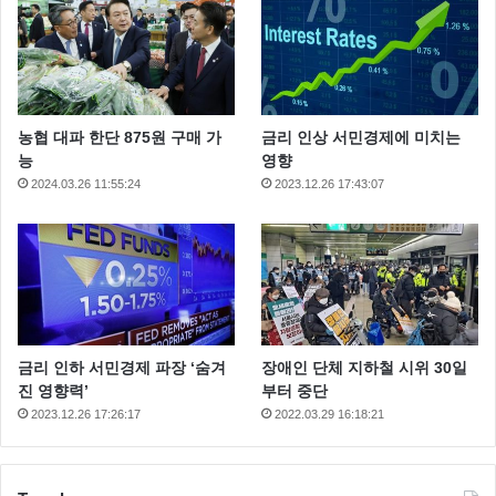
농협 대파 한단 875원 구매 가
금리 인상 서민경제에 미치는
능
영향
2024.03.26 11:55:24
2023.12.26 17:43:07
근데 인생술집 볼 수록 빠져 드네요
그 동안 스타들의 이야기를 들을 수 있는 방송을 많았지
만 스타 들이 술한잔 하면서 속마음을 털어놓는 걸 보니
저 사람들도 그냥 보통 사람이구나 하는 생각이 들면서
방송을 더 챙겨 보게 되네요.
금리 인하 서민경제 파장 ‘숨겨
장애인 단체 지하철 시위 30일
진 영향력’
부터 중단
인생술집 앞으로도 계속 대박 나시길 바랍니다.
2023.12.26 17:26:17
2022.03.29 16:18:21