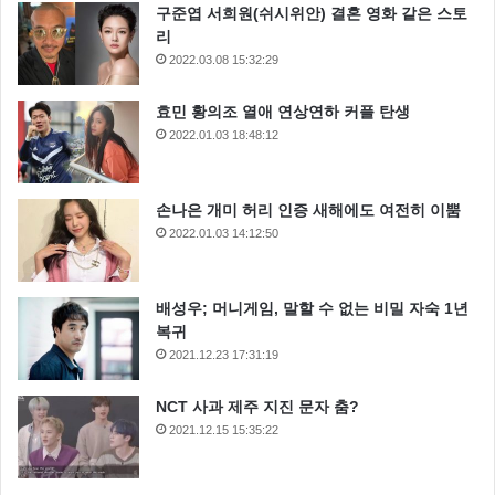
구준엽 서희원(쉬시위안) 결혼 영화 같은 스토
리
2022.03.08 15:32:29
효민 황의조 열애 연상연하 커플 탄생
2022.01.03 18:48:12
손나은 개미 허리 인증 새해에도 여전히 이뿜
2022.01.03 14:12:50
배성우; 머니게임, 말할 수 없는 비밀 자숙 1년
복귀
당연히 안아깝죠 가족인데
2021.12.23 17:31:19
NCT 사과 제주 지진 문자 춤?
2021.12.15 15:35:22
그런데 이야기를 듣고 있던 신동엽이 이런 이야기를 했
어요