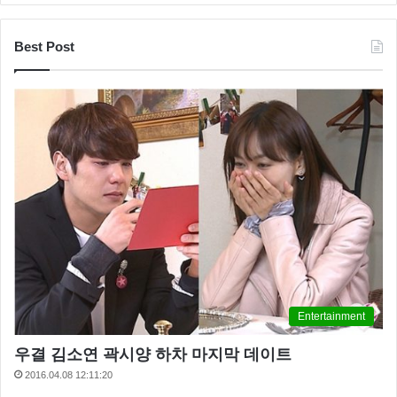
그런 얘기를 한다는 건 부모님 입장에서는… 그건 지옥
Best Post
이야 지옥 그런데 그렇게 말씀하실 정도라며 정말…” 이
라며 말을 잇지 못했습니다.
Entertainment
우결 김소연 곽시양 하차 마지막 데이트
2016.04.08 12:11:20