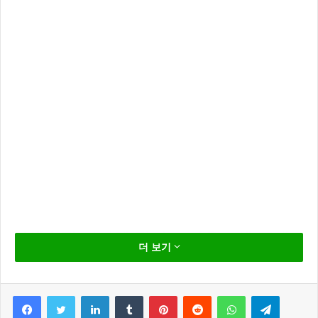
인생술집 서지혜 장녀로 마음고생 끝내
더 보기
눈물
인생술집 서지혜가 가족사를 이야기 하다 끝내 눈물을
Facebook
Twitter
LinkedIn
Tumblr
Pinterest
Reddit
WhatsApp
Telegram
흘려 보는이를 안타깝게 했다.