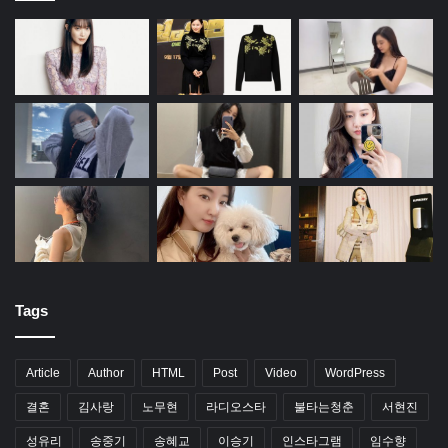
Tags
Article
Author
HTML
Post
Video
WordPress
결혼
김사랑
노무현
라디오스타
불타는청춘
서현진
성유리
송중기
송혜교
이승기
인스타그램
임수향