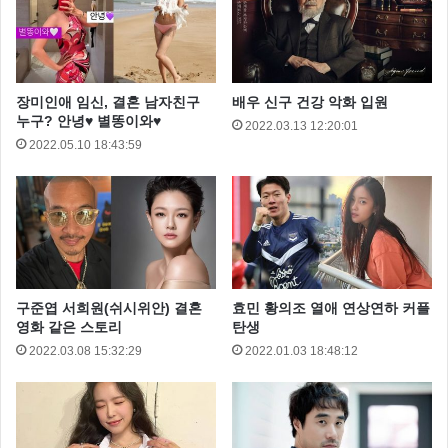
금만 삐끗하면 빛더미에 올라 앉는 일이 많죠
장미인애 임신, 결혼 남자친구
배우 신구 건강 악화 입원
누구? 안녕♥ 별똥이와♥
2022.03.13 12:20:01
2022.05.10 18:43:59
구준엽 서희원(쉬시위안) 결혼
효민 황의조 열애 연상연하 커플
영화 같은 스토리
탄생
어떠한 이유에서 인지는 몰라도 서지혜 부모님도 힘든
2022.03.08 15:32:29
2022.01.03 18:48:12
시기가 있었다고 해요