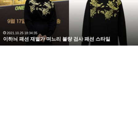
라
김
사
랑
,
완
2020.10.03 10:59:30
복수해라 김사랑, 완벽한 S라인 몸매 시선 압도
벽
한
S
라
인
몸
매
시
엄청난게 큰 돈이죠
선
압
도
그러던 중 어머님이 조심스럽게 서지혜 에게 모아 둔 돈
이야기를 꺼내셨다고 해요
서지혜는 빌려주는거다 라고 말하며 돈을 드렸다고 하