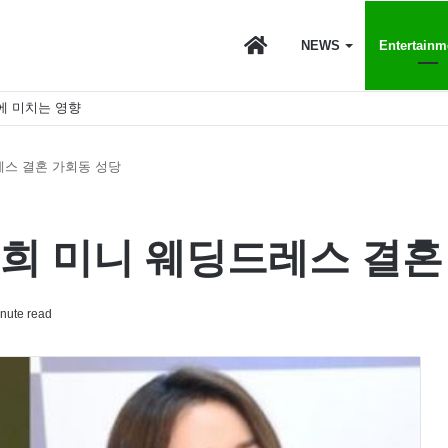
마
NEWS
Entertainm
에 미치는 영향
이
레스 결혼 가회동 성당
스
태희 미니 웨딩드레스 결혼
토
nute read
리