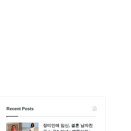
불
S
량
라
검
인
사
몸
패
매
션
시
스
선
타
압
일
도
Recent Posts
장미인애 임신, 결혼 남자친