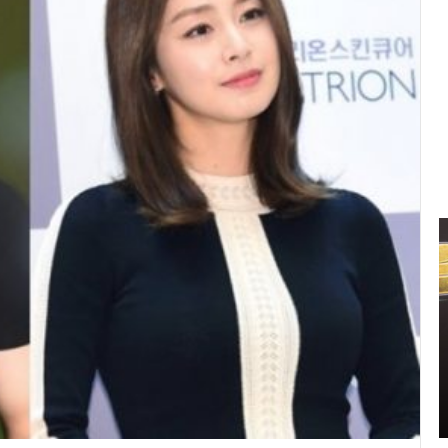
신
민
아
구
찌
파
격
2021.11.11 15:14:00
시
신민아 구찌 파격 시스루 원피스 화보 ‘우리
스
영 중
들의 블루스’ 촬영 중
루
원