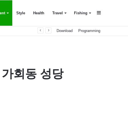
Sidebar
ent
Style
Health
Travel
Fishing
Download
Programming
 가회동 성당