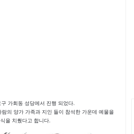
피
스
화
보
‘
우
리
들
의
블
루
스
’
촬
영
중
로구 가회동 성당에서 진행 되었다.
사람의 양가 가족과 지인 들이 참석한 가운데 예물을
식을 치뤘다고 합니다.