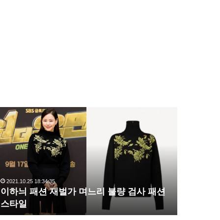
이
복
하
수
늬
해
패
라
션
김
재
사
벌
랑
2021.10.25 18:34:35
2020.10.03 1
가
,
이하늬 패션 재벌가 며느리 불량 검사 패션
복수해라 
며
완
스타일
압도
느
벽
리
한