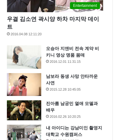
Entertainment
우결 김소연 곽시양 하차 마지막 데이
트
2016.04.08 12:11:20
오승아 지앤비 전속 계약 비
키니 영상 명품 몸매
2016.12.01 11:31:15
남보라 동생 사망 안타까운
사연
2015.12.28 10:45:05
진아름 남궁민 열애 모델과
배우
2016.02.26 10:20:25
내 아이디는 강남미인 촬영지
대학교 수원캠퍼스