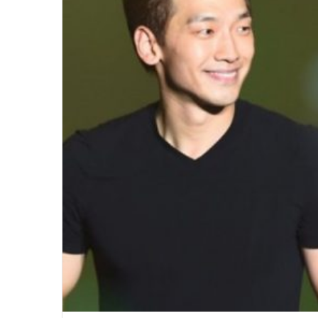
윤
아
근
황
인
스
타
여
2020.09.12 15:45:04
신
윤아 근황 인스타 여신 미모 화보 촬
미
모