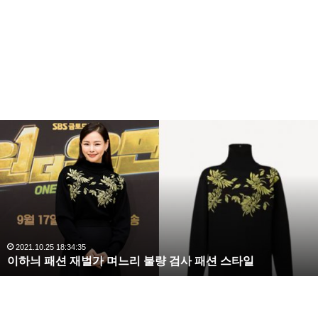
복
수
해
라
김
사
랑
,
완
2020.10.03 10:59:30
복수해라 김사랑, 완벽한 S라인 몸매 시선 압도
벽
한
또한 장모 교수는 연구 관련 학회 와 재단 공금을 횡령
S
한 혐의도 받았는데요 앞서 1심 재판부는 장기간 상상
라