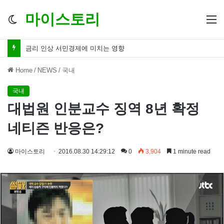
마이스토리
Switch
M
skin
금리 인하 서민경제 파장 ‘숨겨진 영향력’
Home
/
NEWS
/
국내
국내
대법원 인분교수 징역 8년 확정
네티즌 반응은?
마이스토리
2016.08.30 14:29:12
0
3,904
1 minute read