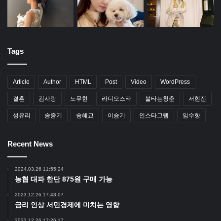
Tags
Article
Author
HTML
Post
Video
WordPress
결혼
김사랑
노무현
라디오스타
불타는청춘
서현진
성유리
송중기
송혜교
이승기
인스타그램
임수향
Recent News
2024.03.26 11:55:24
농협 대파 한단 875원 구매 가능
2023.12.26 17:43:07
금리 인상 서민경제에 미치는 영향
2023.12.26 17:26:17