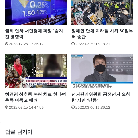
경기도 의 모 대학교 재직하던 장모교수는 당시 제자 A
금리 인하 서민경제 파장 ‘숨겨
장애인 단체 지하철 시위 30일부
씨에게 일을 잘 못 한다는 이유로 2013년 3월부터 2년
진 영향력’
터 중단
2023.12.26 17:26:17
2022.03.29 16:18:21
여 동안 인분을 먹이고 수십 차례 폭행한 혐의 등으로
지난해 8월 구속 기소되었는데요 언론을 통해 장모교수
의 만행이 드러나면서 대중들은 충격을 금치 못했습니
다.
허경영 성추행 논란 치료 한다며
선거관리위원회 공정선거 요청
온몸 더듬고 때려
한 시민 ‘난동’
2022.03.15 14:44:59
2022.03.06 16:36:12
답글 남기기