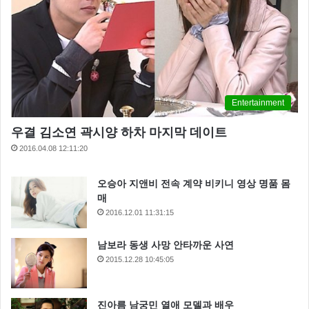
습니다.
인분교수는 경기도 모 대학교수로 재직하던
대법원은 30일 전직 대학교수인 장모씨에 대해 징역 8
년을 선고한 원심 판결을 확정 했습니다.
Entertainment
한편 인분교수의 징역 8년이 확정 되었다는 소식에 많
우결 김소연 곽시양 하차 마지막 데이트
은 네티즌들은 지난해 인분교수의 사건을 떠올리며 다
2016.04.08 12:11:20
시 분노 하고 있는데요 “인류 최고의 갑질왕으로 인정함
오승아 지앤비 전속 계약 비키니 영상 명품 몸
니돠”, “15년은 줬어야지!”, “너무 약한 듯”, “드디어 판결
매
이 나왔구나”, “8년 실형이면 커리어고 뭐고 와장창 인
2016.12.01 11:31:15
과응보” 등의 반응을 보이고 있습니다.
남보라 동생 사망 안타까운 사연
2015.12.28 10:45:05
진아름 남궁민 열애 모델과 배우