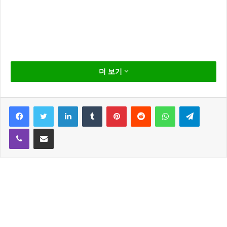
인분교수 대법원 징역 8년 원심 확정 소식이 전해졌습
더 보기
니다.
인분교수 기억 나시죠? 지난해 대한민국을 떠들썩하게
Facebook
Twitter
LinkedIn
Tumblr
Pinterest
Reddit
WhatsApp
Telegram
했던 바로 그분 대법원에서 징역 8년 확정 판결을 받았
Viber
Share via Email
다고 합니다.