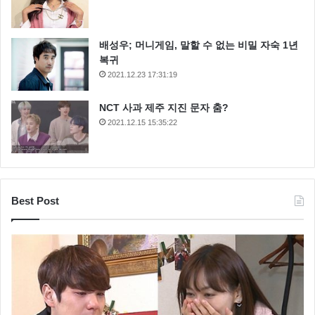
정단은 놀라움을 감치지 못했다.
이날 웅산은 복면가왕을 준비하면서 가요 100여곡을 불
배성우; 머니게임, 말할 수 없는 비밀 자숙 1년
복귀
러봤다고 했는데요 웅산은 이기회를 통해 재즈에 좀더
2021.12.23 17:31:19
많은 관심을 가져 주셨으면 하는 마음에서 출연 결정을
하게 되었다고 말했다.
NCT 사과 제주 지진 문자 춤?
2021.12.15 15:35:22
Best Post