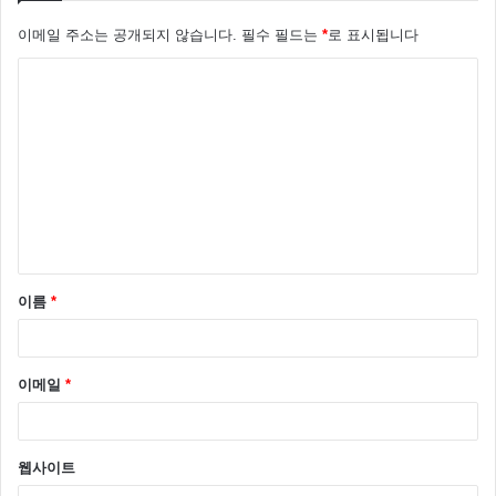
이메일 주소는 공개되지 않습니다.
필수 필드는
*
로 표시됩니다
댓
글
*
이름
*
팀은 3표차를 몹시 아쉬워 했고 김현철은 팀은 원래 저
이메일
*
런 모습이 아니다 라며 자신을 속였다고 말했다.
웹사이트