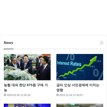
인 복면가왕 음악대장이 21대 87로 6연승을 차지했다.
제 생에 가장 큰 축제 라고 말했고 김구라는 6연승했으
니 다음에 떡한번 돌려라고 말했고 이에 복면가왕 음악
대장은 회사에 한번 이야기 해보겠다고 말했다.
News
농협 대파 한단 875원 구매 가
금리 인상 서민경제에 미치는
능
영향
▲ 신보라 복면가왕 음악대장 은 신이 만든 성대 다 감탄!!
2024.03.26 11:55:24
2023.12.26 17:43:07