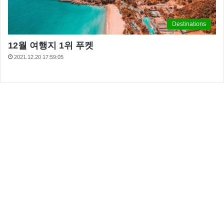
복면가왕에게 패한 복면가왕 투표하세요는 위대한탄생
Destinations
시즌3 우승자 가수 한동근 이었는데요 이날 한동근은
12월 여행지 1위 푸켓
솔지에게 팬이였다며 고백했는데요 이에 솔지는 “노래
2021.12.20 17:59:05
할 때 매력적인 목소리가 나온다. 여자들이 좋아하는 것
을 갖고 있다”라고 화답했다.