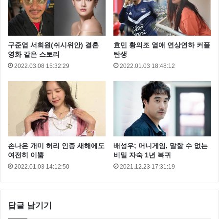
구준엽 서희원(쉬시위안) 결혼
효민 황의조 열애 연상연하 커플
영화 같은 스토리
탄생
2022.03.08 15:32:29
2022.01.03 18:48:12
▲ 복면가왕 챔피언 데뷔 14년차 가수 팀 인도네시아에서 30부작 드라마
출연 큰 인기를 얻고 있다고 한다
팀은 그동안 인도네시아에서 30부작 드라마에 출연하
면서 큰 인기를 얻고 있다고 하는데요
손나은 개미 허리 인증 새해에도
배성우; 머니게임, 말할 수 없는
여전히 이뿜
비밀 자숙 1년 복귀
2022.01.03 14:12:50
2021.12.23 17:31:19
팀은 복면을 벗어면서 있는 그대로의 팀을 보여주고 싶
었다고 말했다.
답글 남기기