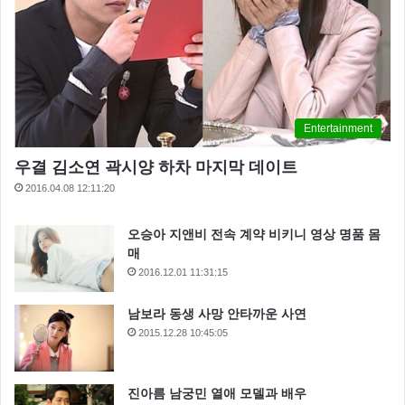
Entertainment
우결 김소연 곽시양 하차 마지막 데이트
2016.04.08 12:11:20
오승아 지앤비 전속 계약 비키니 영상 명품 몸
매
2016.12.01 11:31:15
▲ 복면가왕 음악대장 하여가 폭발적인 가창력
남보라 동생 사망 안타까운 사연
2015.12.28 10:45:05
진아름 남궁민 열애 모델과 배우