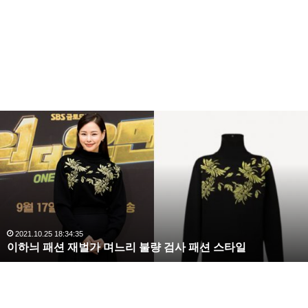
3라운드에서 복면가왕 투표하세요 과 복면가왕 보헤미
안 대결이 펼쳐졌다.
복면가왕 투표하세요은 하동균의 나비야 를 선곡했고
복면가왕 보헤미안은 바이브의 술이야를 선곡했다.
복
수
해
라
김
사
랑
,
완
2020.10.03 10:59:30
복수해라 김사랑, 완벽한 S라인 몸매 시선 압도
벽
한
S
라
인