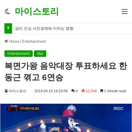
마이스토리
Switch
M
skin
금리 인하 서민경제 파장 ‘숨겨진 영향력’
Home
/
Entertainment
Entertainment
Star
복면가왕 음악대장 투표하세요 한
동근 껶고 6연승
마이스토리
2016.04.10 19:23:09
0
12,546
1 minute read