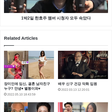
1박2일 한효주 멤버 시청자 모두 속았다
Related Articles
두번째 무대는 복면가왕 챔피언 과 복면가왕 보메미안
의 대결이 펼쳐졌는데요 복면가왕 보헤미안 이 복면가
왕 챔피언을 3표차이라 승리하면서 3라운드에 올라갔
다.
복면을 벗은 복면가왕 챔피언 은 발라드 가수 팀 이였
장미인애 임신, 결혼 남자친구
배우 신구 건강 악화 입원
다.
누구? 안녕♥ 별똥이와♥
2022.03.13 12:20:01
2022.05.10 18:43:59