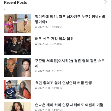
Recent Posts
장미인애 임신, 결혼 남자친구 누구? 안녕♥ 별
똥이와♥
2022.05.10 18:43:59
배우 신구 건강 악화 입원
2022.03.13 12:20:01
구준엽 서희원(쉬시위안) 결혼 영화 같은 스토
3라운드는 복면가왕 투표하세요가 승리했다. 61대 38
리
이라는 압도적인 점수로 승리를 했는데요 결과 발표가
2022.03.08 15:32:29
있자 복면가왕 투표하세요는 폴짝폴빡 뛰며 좋아했습니
효민 황의조 열애 연상연하 커플 탄생
다.
2022.01.03 18:48:12
복면가왕 투표하세요에게 패한 복면가왕 보헤미안 은
손나은 개미 허리 인증 새해에도 여전히 이뿜
재즈보컬리스트 웅산 이였는데요 복면을 벗자 모든 판
2022.01.03 14:12:50