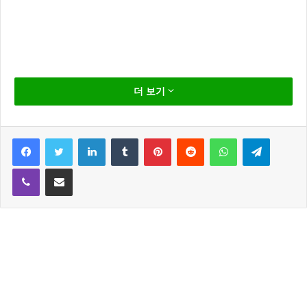
지난 10일 복면가왕 에서는 가왕 자리에 도전하는 4명
더 보기
의 도전자들의 대결이 펼쳐졌다.
이날 첫번째 무대는 복면가왕 투표하세요 와 복면가왕
Facebook
Twitter
LinkedIn
Tumblr
Pinterest
Reddit
WhatsApp
Telegram
산초맨 의 무대였는데요 복면가왕 투표하세요 가 복면
Viber
Share via Email
가왕 산초맨을 물리치고 3라운드에 진출했다.
복면가왕 투표하세요 에게 패한 복면가왕 산초맨은 바
로 데뷔 19년차의 원조 아이돌 그룹 신화의 이민우 였
다.