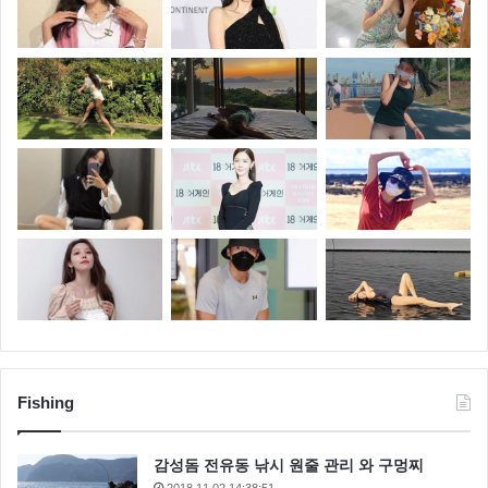
Fishing
감성돔 전유동 낚시 원줄 관리 와 구멍찌