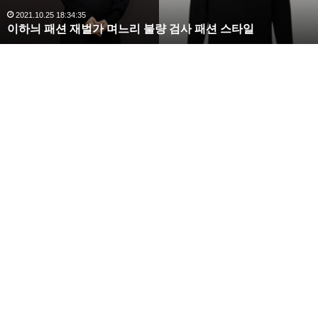
완
2020.10.03 10:59:30
복수해라 김사랑, 완벽한 S라인 몸매 시선 압도
벽
한
S
라
인
몸
매
시
선
압
도