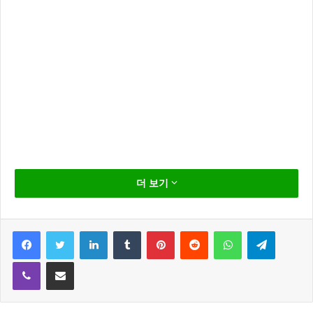
곽현화 현아는 운동중!ㅋㅋ
더 보기
곽현화
Facebook
Twitter
LinkedIn
Tumblr
Pinterest
Reddit
WhatsApp
Telegram
미니홈피에 비키니 몸매 공개
Viber
Share via Email
화제