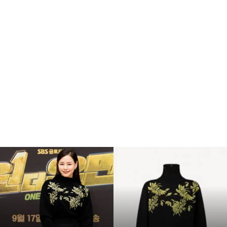
복
수
해
라
김
사
랑
,