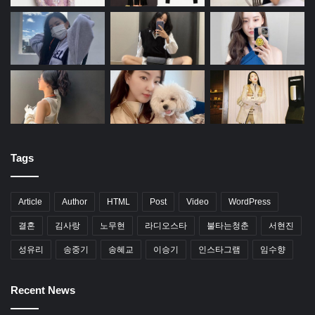
Tags
Article
Author
HTML
Post
Video
WordPress
결혼
김사랑
노무현
라디오스타
불타는청춘
서현진
성유리
송중기
송혜교
이승기
인스타그램
임수향
Recent News