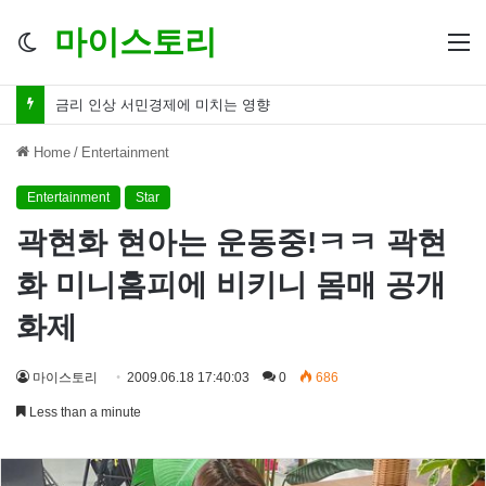
마이스토리
Switch
M
skin
금리 인하 서민경제 파장 ‘숨겨진 영향력’
Home
/
Entertainment
Entertainment
Star
곽현화 현아는 운동중!ㅋㅋ 곽현
화 미니홈피에 비키니 몸매 공개
화제
마이스토리
2009.06.18 17:40:03
0
686
Less than a minute