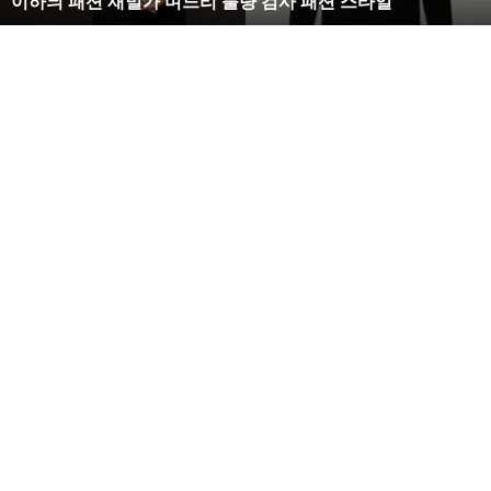
복수해라 김사랑, 완벽한 S라인 몸매 시선 압도
벽
한
S
라
인
몸
매
시
선
압
도