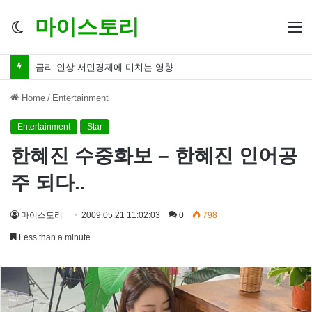
마이스토리
Switch
M
skin
금리 인하 서민경제 파장 ‘숨겨진 영향력’
Home
/
Entertainment
Entertainment
Star
한혜진 수중화보 – 한혜진 인어공
주 되다..
마이스토리
2009.05.21 11:02:03
0
798
Less than a minute