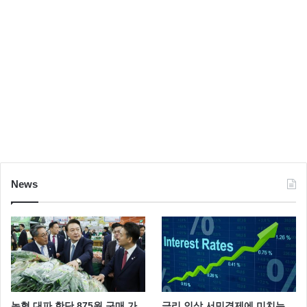
News
농협 대파 한단 875원 구매 가
금리 인상 서민경제에 미치는