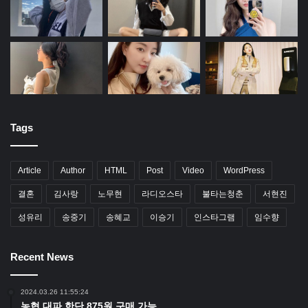
Tags
Article
Author
HTML
Post
Video
WordPress
결혼
김사랑
노무현
라디오스타
불타는청춘
서현진
성유리
송중기
송혜교
이승기
인스타그램
임수향
Recent News
2024.03.26 11:55:24
농협 대파 한단 875원 구매 가능