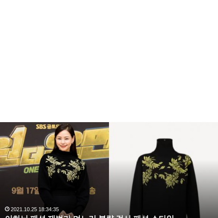
복
수
해
라
김
사
랑
,
완
2020.10.03 10:59:30