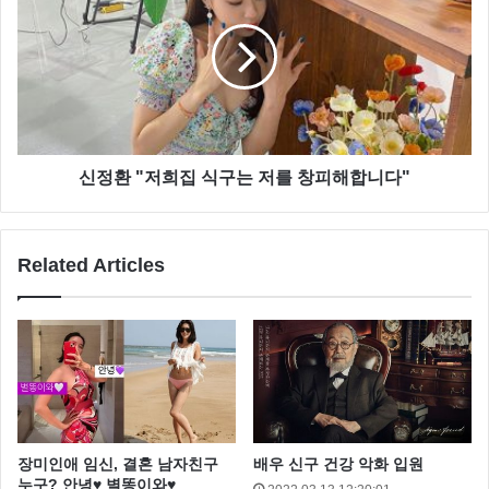
신정환 "저희집 식구는 저를 창피해합니다"
Related Articles
장미인애 임신, 결혼 남자친구
배우 신구 건강 악화 입원
누구? 안녕♥ 별똥이와♥