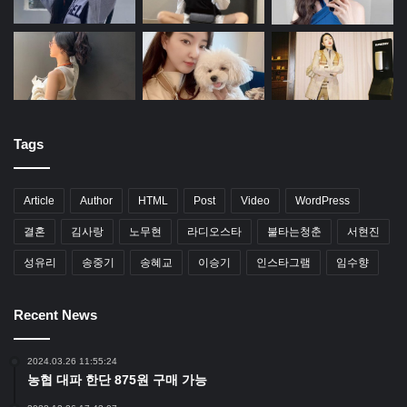
Tags
Article
Author
HTML
Post
Video
WordPress
결혼
김사랑
노무현
라디오스타
불타는청춘
서현진
성유리
송중기
송혜교
이승기
인스타그램
임수향
Recent News
2024.03.26 11:55:24
농협 대파 한단 875원 구매 가능