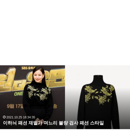
이
하
늬
패
션
재
벌
가
며
2021.10.25 18:34:35
이하늬 패션 재벌가 며느리 불량 검사 패션 스타일
느
리