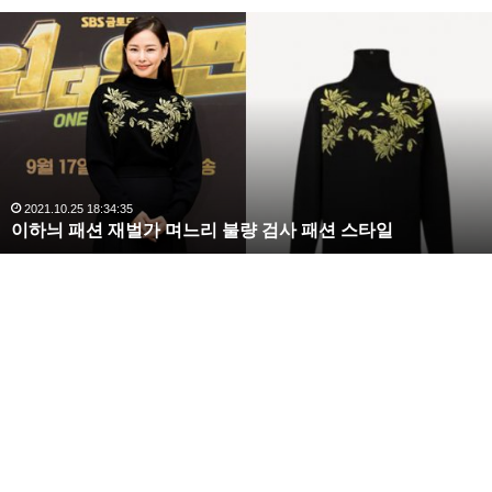
이
하
늬
패
션
재
벌
가
며
2021.10.25 18:34:35
이하늬 패션 재벌가 며느리 불량 검사 패션 스타일
느
리
불
량
검
사
패
션
스
타
일