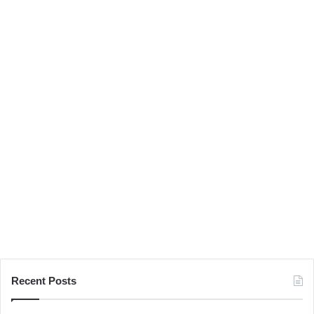
션
스
타
일
Recent Posts