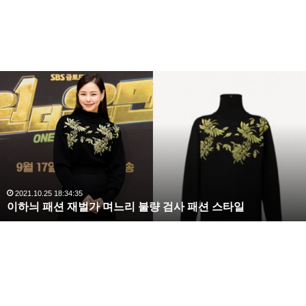
이
하
늬
패
션
재
벌
가
며
2021.10.25 18:34:35
이하늬 패션 재벌가 며느리 불량 검사 패션 스타일
느
리
불
량
검
사
패