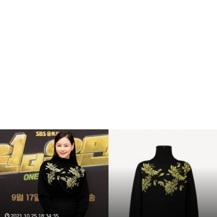
이
하
늬
패
션
재
벌
가
며
2021.10.25 18:34:35