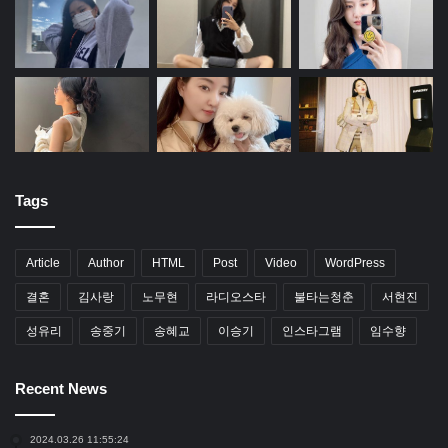
Tags
Article
Author
HTML
Post
Video
WordPress
결혼
김사랑
노무현
라디오스타
불타는청춘
서현진
성유리
송중기
송혜교
이승기
인스타그램
임수향
Recent News
2024.03.26 11:55:24