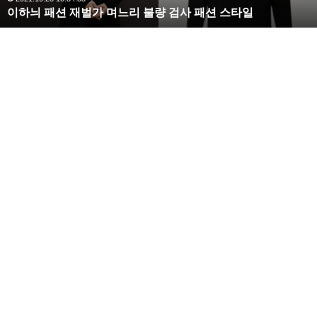
이하늬 패션 재벌가 며느리 불량 검사 패션 스타일
느
리
불
량
검
사
패
션
스
타
일