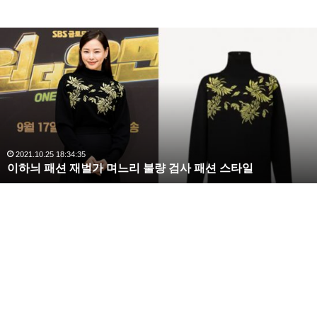
이
하
늬
패
션
재
벌
가
며
2021.10.25 18:34:35
이하늬 패션 재벌가 며느리 불량 검사 패션 스타일
느
리
불
량
검
사
패
션
스
타