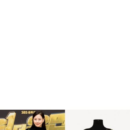
이
하
늬