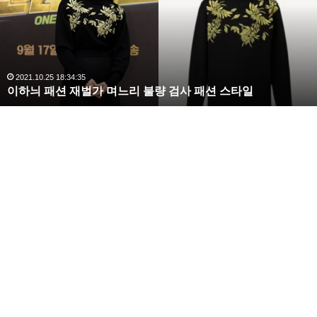
패
션
재
벌
가
며
2021.10.25 18:34:35
이하늬 패션 재벌가 며느리 불량 검사 패션 스타일
느
리
불
량
검
사
패
션
스
타
일