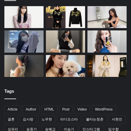
Tags
Article
Author
HTML
Post
Video
WordPress
결혼
김사랑
노무현
라디오스타
불타는청춘
서현진
성유리
송중기
송혜교
이승기
인스타그램
임수향