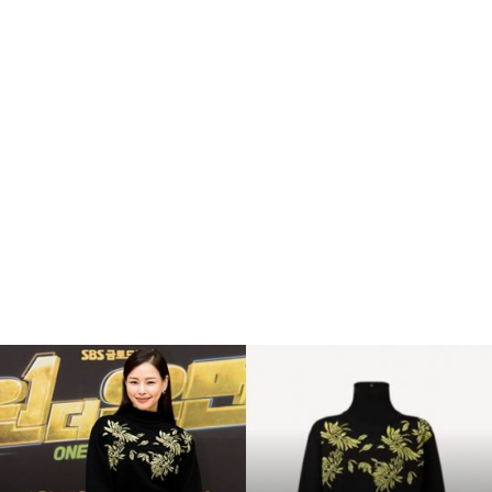
이
하
늬
패
션
재