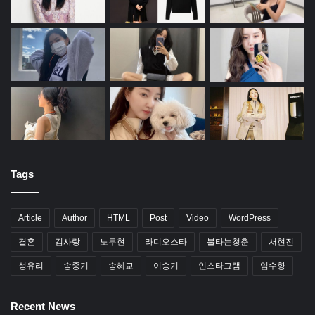
Tags
Article
Author
HTML
Post
Video
WordPress
결혼
김사랑
노무현
라디오스타
불타는청춘
서현진
성유리
송중기
송혜교
이승기
인스타그램
임수향
Recent News