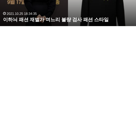
벌
가
며
2021.10.25 18:34:35
이하늬 패션 재벌가 며느리 불량 검사 패션 스타일
느
리
불
량
검
사
패
션
스
타
일