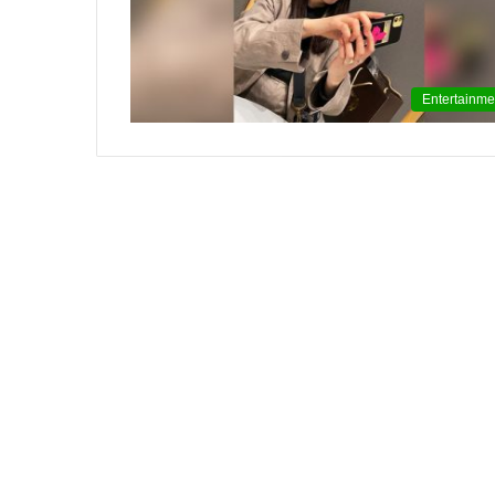
윤
아
근
Entertainme
황
인
스
타
여
2020.09.12 15:45:04
신
윤아 근황 인스타 여신 미모 화보 촬
미
모
화
보
촬
영
중