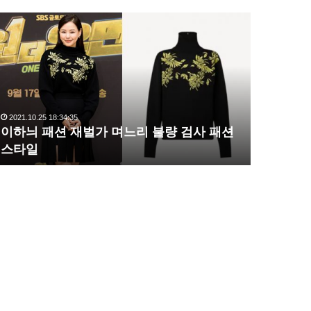
이
복
하
수
늬
해
패
라
션
김
재
사
벌
랑
2021.10.25 18:34:35
2020.10.03 1
가
,
이하늬 패션 재벌가 며느리 불량 검사 패션
복수해라 
며
완
스타일
압도
느
벽
리
한
불
S
량
라
검
인
사
몸
패
매
션
시
스
선
타
압
일
도