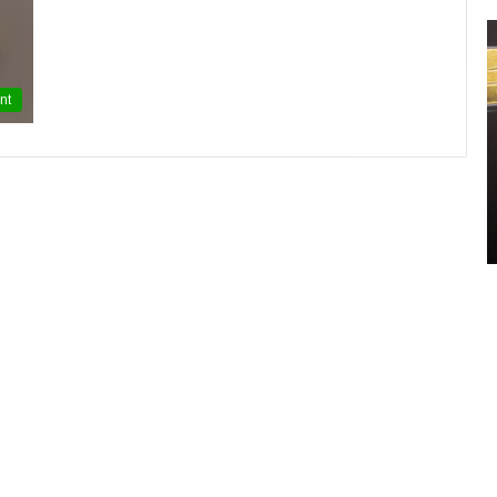
신
민
아
nt
구
찌
파
격
2021.11.11 15:14:00
시
신민아 구찌 파격 시스루 원피스 화보 ‘우리
스
영 중
들의 블루스’ 촬영 중
루
원
피
스
화
보
‘
우
리
들
의