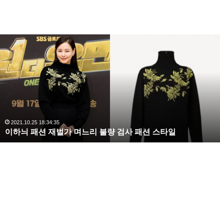
복
수
해
라
김
사
랑
,
완
2020.10.03 10:59:30
스타일
복수해라 김사랑, 완벽한 S라인 몸매 시선 압
벽
한
S
라
인
몸
매
시
선