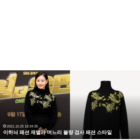
이
하
늬
패
션
재
벌
가
며
2021.10.25 18:34:35
이하늬 패션 재벌가 며느리 불량 검사 패션 스타일
느
리