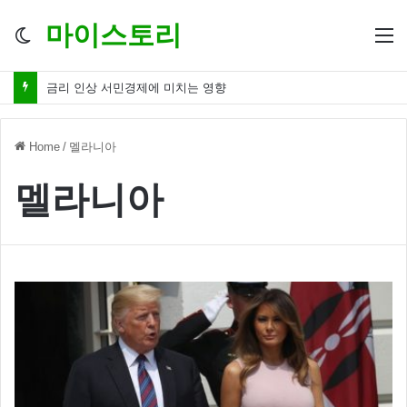
마이스토리
Switch
M
skin
금리 인상 서민경제에 미치는 영향
Home
/
멜라니아
멜라니아