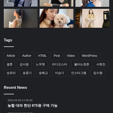
Tags
Article
Author
HTML
Post
Video
WordPress
결혼
김사랑
노무현
라디오스타
불타는청춘
서현진
성유리
송중기
송혜교
이승기
인스타그램
임수향
Recent News
2024.03.26 11:55:24
농협 대파 한단 875원 구매 가능