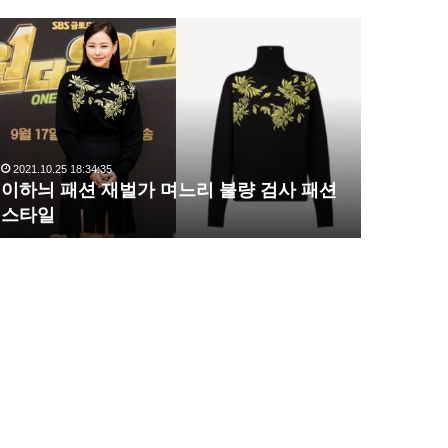
이
복
하
수
늬
해
패
라
션
김
재
사
벌
랑
2021.10.25 18:34:35
2020.10.03 1
가
,
이하늬 패션 재벌가 며느리 불량 검사 패션
복수해라 
며
완
스타일
압도
느
벽
리
한
불
S
량
라
검
인
사
몸
패
매
션
시
스
선
타
압
일
도