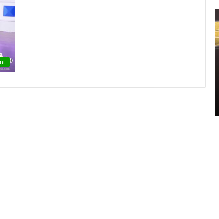
신
민
아
구
찌
nt
파
격
2021.11.11 15:14:00
시
신민아 구찌 파격 시스루 원피스 화보 ‘우리
스
영 중
들의 블루스’ 촬영 중
루
원
피
스
화
보
‘
우
리
들
의