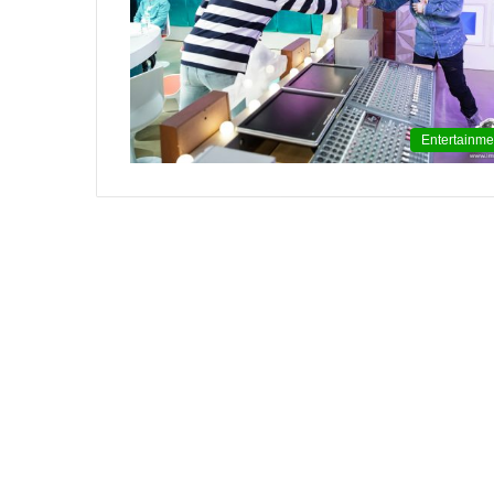
윤
아
근
황
인
Entertainme
스
타
여
2020.09.12 15:45:04
신
윤아 근황 인스타 여신 미모 화보 촬
미
모
화
보
촬
영
중