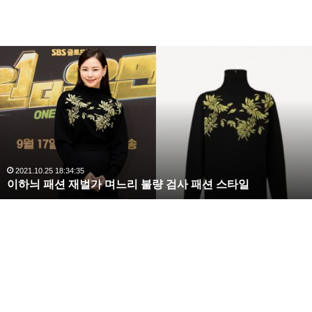
이
하
늬
패
션
재
벌
가
며
2021.10.25 18:34:35
이하늬 패션 재벌가 며느리 불량 검사 패션 스타일
느
리
불
량
검
사
패
션
스