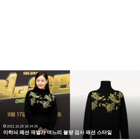
이
하
늬
패
션
재
벌
가
며
2021.10.25 18:34:35
이하늬 패션 재벌가 며느리 불량 검사 패션 스타일
느
리