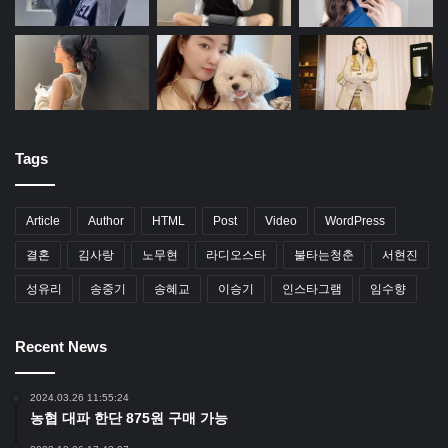
Tags
Article
Author
HTML
Post
Video
WordPress
결혼
김사랑
노무현
라디오스타
불타는청춘
서현진
성유리
송중기
송혜교
이승기
인스타그램
임수향
Recent News
2024.03.26 11:55:24
농협 대파 한단 875원 구매 가능