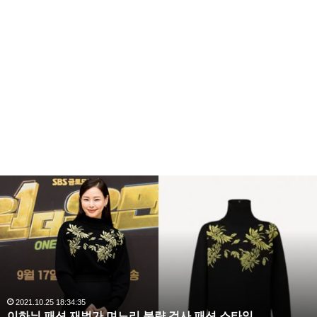
복
수
해
라
김
사
랑
,
완
2020.10.03 10:59:30
스타일
복수해라 김사랑, 완벽한 S라인 몸매 시선 압
벽