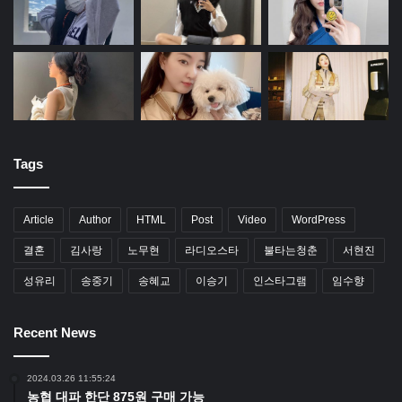
Tags
Article
Author
HTML
Post
Video
WordPress
결혼
김사랑
노무현
라디오스타
불타는청춘
서현진
성유리
송중기
송혜교
이승기
인스타그램
임수향
Recent News
2024.03.26 11:55:24
농협 대파 한단 875원 구매 가능