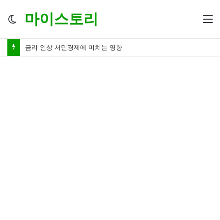
마이스토리
Switch
M
skin
금리 인하 서민경제 파장 ‘숨겨진 영향력’