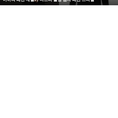
한
S
라
인
몸
매
시
선
압
도