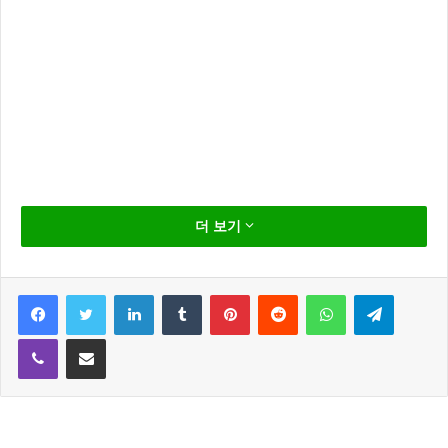
여행 하면 빠질 수 없는 것이 여행지에서 먹는 음식 입
더 보기
니다.
국내 여행을 계획하면서도 그 지역의 맛집을 찾아 리뷰
Facebook
Twitter
LinkedIn
Tumblr
Pinterest
Reddit
WhatsApp
Telegram
를 보면서 일정을 잡는데요
Viber
Share via Email
해외 여행을 계획하고 있다면 그 나라에서 가장 맛있는
맛집 가보는 것 만으로도 여행의 추억을 더오래도록 간
직 할 수 있을 것입니다.