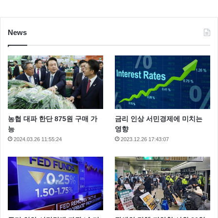
News
13.
Pujol
(멕시코 시티, 멕시코)
농협 대파 한단 875원 구매 가
금리 인상 서민경제에 미치는
능
영향
2024.03.26 11:55:24
2023.12.26 17:43:07
유명 요리사 인 엔리케 올베라 가 멕시코 고급요리를 제공