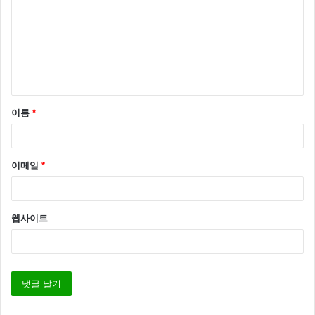
*
이름
*
이메일
*
웹사이트
2010년 오픈 한 이 레스토랑은 현대 기술을 활용한 인도 요리를 선보이
는 곳이다.
6.
Central
(리마, 페루) 남아메리카 최고의 레스토랑