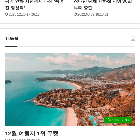
금리 인하 서민경제 파장 ‘숨겨
장애인 단체 지하철 시위 30일
진 영향력’
부터 중단
2023.12.26 17:26:17
2022.03.29 16:18:21
14.
Steirereck
(비엔나, 오스트리아)
Travel
비엔나 (Vienna)의 레스토랑 Steirereck은 주방장의 신선한 농산물로 만
Destinations
든 현대적인 오스트리아 요리를 제공합니다
12월 여행지 1위 푸켓