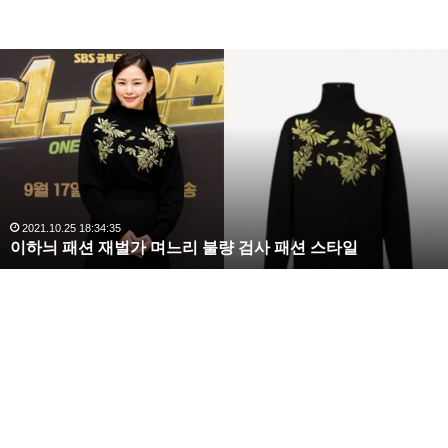
복
수
해
라
김
사
랑
,
완
2020.10.03 10:59:30
복수해라 김사랑, 완벽한 S라인 몸매 시선 압도
벽
한
S
7.
Maido
(리마, 페루)
라
인
몸
매
시
선
압