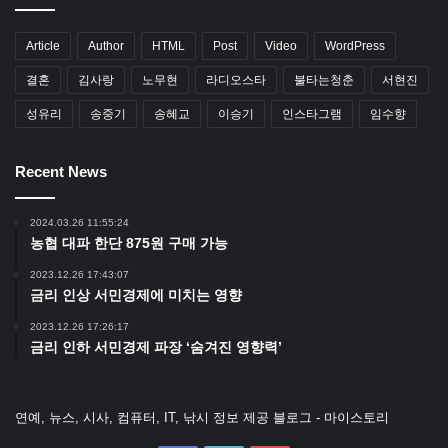
40.
Septime
(파리, 프랑스)
Article
Author
HTML
Post
Video
WordPress
결혼
김사랑
노무현
라디오스타
불타는청춘
서현진
41.
Nihonryori RyuGin
(일본 도쿄)
성유리
송중기
송혜교
이승기
인스타그램
임수향
42.
Ledbury
(런던, 영국)
Recent News
43.
Azurmendi
(Larrabetzu, Spain)
2024.03.26 11:55:24
농협 대파 한단 875원 구매 가능
44.
Mikla
(이스탄불, 터키)
2023.12.26 17:43:07
금리 인상 서민경제에 미치는 영향
45.
Dinner by Heston Blumenthal
(런던, 영국)
2023.12.26 17:26:17
금리 인하 서민경제 파장 ‘숨겨진 영향력’
46.
Saison
(샌프란시스코, 미국)
연예, 뉴스, 시사, 컴퓨터, IT, 낚시 정보 제공 블로그 - 마이스토리
47.
Schloss Schauenstein
(Fürstenau, 스위스)