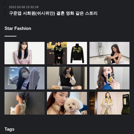
31.
Arzak
(산 세바스티안, 스페인)
2022.03.08 15:32:29
구준엽 서희원(쉬시위안) 결혼 영화 같은 스토리
32.
Tickets
(바르셀로나, 스페인)
Star Fashion
33.
The Clove Club
(런던, 영국)
34.
Alinea
(시카고, 미국)
35.
Maaemo
(노르웨이 오슬로)
36.
Reale
(카스텔 디 상그로, 이탈리아)
37.
Restaurant Tim Raue
(베를린, 독일)
38.
Lyle’s
(런던, 영국)
Tags
39.
Astrid y Gastón
(페루 리마)