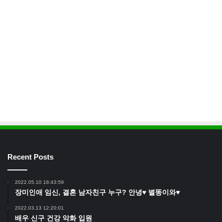
23.
Le Calandre
(루블 라노, 이탈리아)
24.
Ultraviolet
(상하이, 중국)
25.
Cosme
(뉴욕, 미국)
26.
Le Bernardin
(뉴욕, 미국)
27.
Boragó
(칠레 산티아고)
28.
Odette
(싱가포르)
Recent Posts
29.
Alléno Paris au Pavillon Ledoyen
(파리, 프랑스)
2022.05.10 18:43:59
장미인애 임신, 결혼 남자친구 누구? 안녕♥ 별똥이와♥
30.
D.O.M.
(브라질 상파울루)
2022.03.13 12:20:01
배우 신구 건강 악화 입원