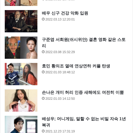
배우 신구 건강 악화 입원
2022.03.13 12:20:01
구준엽 서희원(쉬시위안) 결혼 영화 같은 스토
리
1986년 오픈 이곳은 10년 만에 미슐랭 스타를 받은 곳이다.
2022.03.08 15:32:29
효민 황의조 열애 연상연하 커플 탄생
2022.01.03 18:48:12
9.
Mugaritz
(산 세바스티안, 스페인)
손나은 개미 허리 인증 새해에도 여전히 이뿜
2022.01.03 14:12:50
배성우; 머니게임, 말할 수 없는 비밀 자숙 1년
복귀
2021.12.23 17:31:19