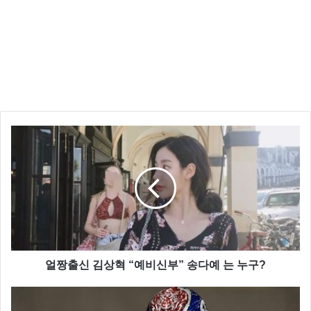
2015년 1위를 차지한 레스토랑 입니다.
3.
Mirazur
(망톤, 프랑스)
얼짱출신 김상혁 “예비신부” 송다예 는 누구?
이탈리아 요리사 Mauro Colagreco가 운영 하는 이곳은 프랑스 국경과 이