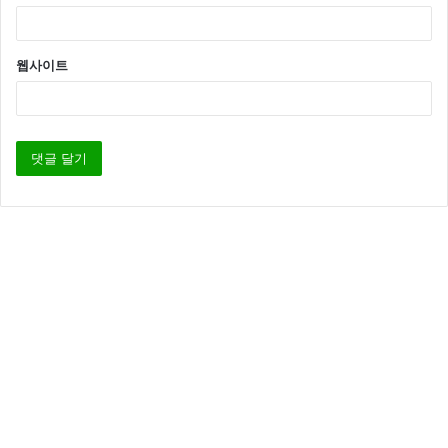
웹사이트
하지만 2015년 성적부진과 손목 부상으로 은퇴를 하고
현재는 유튜브 크리에이터로 활동하고 있습니다.
한편 류지혜는 레이싱모델이었던 시절 낙태했던 과거를
아무렇지 않게 밝혀 놀라움을 주고 있는데요