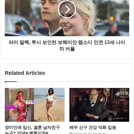
라미 말렉, 루시 보인턴 보헤미안 랩소디 인연 13세 나이
차 커플
류지혜 폭탄발언에 이영호 해명까지 이어지면서 두 사
람의 이름은 포털 사이트 실시간 검색어에 이름을 올리
Related Articles
며 온라인을 발칵 뒤집고 있는데요
낙태를 고백할 당시 류지혜는 만취 상태였던 것으로 알
려지면서, 만취상태인 류지혜를 출연시킨, BJ남순의 잘
못도 지적 받고 있습니다.
장미인애 임신, 결혼 남자친구
배우 신구 건강 악화 입원
누구? 안녕♥ 별똥이와♥