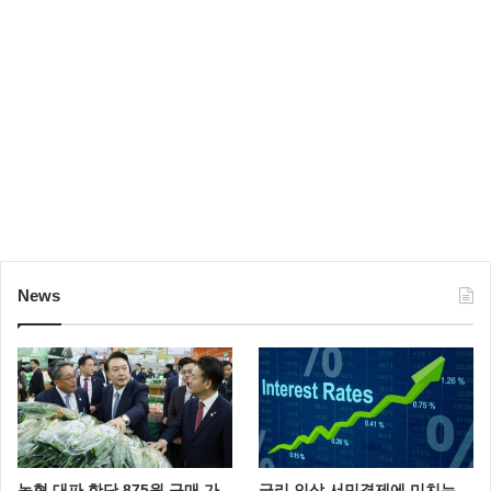
News
농협 대파 한단 875원 구매 가
금리 인상 서민경제에 미치는