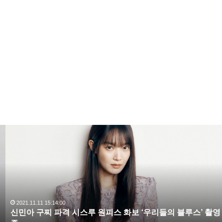
낙태가 우리나라에서 불법인데다 대중에게 얼굴이 알려
진 이의 거리낌 없는 고백은 논란의 대상이 되고 있습니
다.
신
민
아
구
찌
파
격
시
2021.11.11 15:14:00
신민아 구찌 파격 시스루 원피스 화보 ‘우리들의 블루스’ 촬영
스