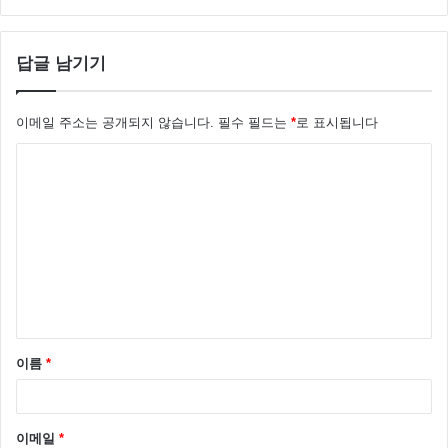
답글 남기기
이메일 주소는 공개되지 않습니다.
필수 필드는
*
로 표시됩니다
댓
글
*
이영호는 2007년, KTF 메직엔스에 입단해 스타크래프
트 프로게이머로 활동했는데요.
이름
*
2008년 15세 나이로 박카스 스타리그에서 최연소 개인
리그, 우승 기록을 세우며 주목을 받았습니다.
이메일
*