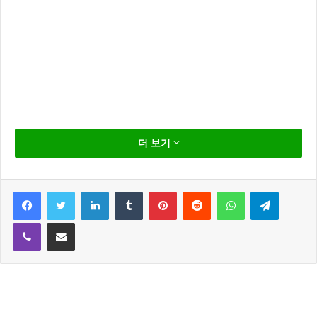
레이싱 모델 류지혜가 전 남자친구 이영호 의 아이를 낙
더 보기
태 했다는, 충격적인 고백 을 했습니다.
류지혜는 19일 아프리카TV BJ남순 방송에 출연해 낙태
Facebook
Twitter
LinkedIn
Tumblr
Pinterest
Reddit
WhatsApp
Telegram
사실을 공개 했는데요
Viber
Share via Email
방송에서 류지혜는 “나는 낙태를 한 적도 있다, 이영호
때문에” 라며 전 프로게이머 이영호의 실명을 공개 했습
니다.