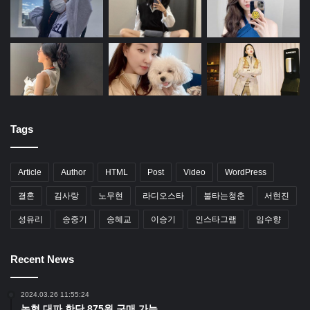
Tags
Article
Author
HTML
Post
Video
WordPress
결혼
김사랑
노무현
라디오스타
불타는청춘
서현진
성유리
송중기
송혜교
이승기
인스타그램
임수향
Recent News
2024.03.26 11:55:24
농협 대파 한단 875원 구매 가능