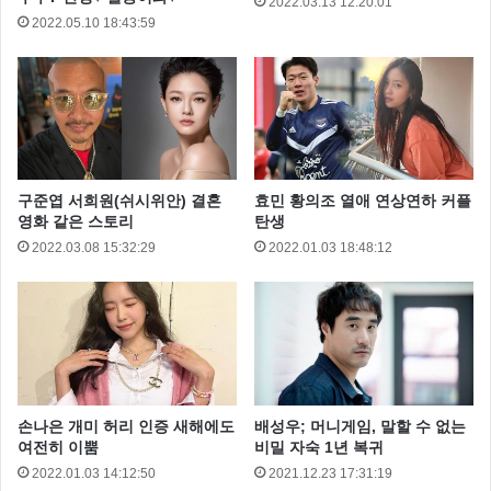
2022.03.13 12:20:01
2022.05.10 18:43:59
구준엽 서희원(쉬시위안) 결혼
효민 황의조 열애 연상연하 커플
영화 같은 스토리
탄생
2022.03.08 15:32:29
2022.01.03 18:48:12
류지혜는 2008년 열아홉 나이에 80대 1의 경쟁을 뚫고,
최연소 레이싱모델로 발탁되었는데요, 이후 2016년 레
이싱 모델을 은퇴하고, 현재는 아프리카티비 BJ로 활동
중입니다.
손나은 개미 허리 인증 새해에도
배성우; 머니게임, 말할 수 없는
여전히 이뿜
비밀 자숙 1년 복귀
2022.01.03 14:12:50
2021.12.23 17:31:19