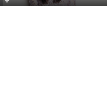
중
루
원
피
스
화
보
‘
우
리
들
의
류지혜 낙태 고백
류지혜 이영호
블
루
스
’
촬
영
중