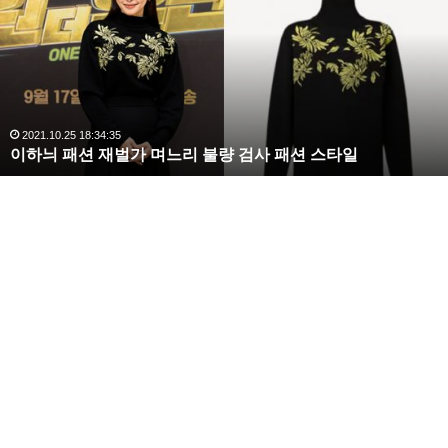
해
라
김
사
랑
,
완
2020.10.03 10:59:30
복수해라 김사랑, 완벽한 S라인 몸매 시선 압도
벽
한
S
라
인
몸
매
시
선
압
도