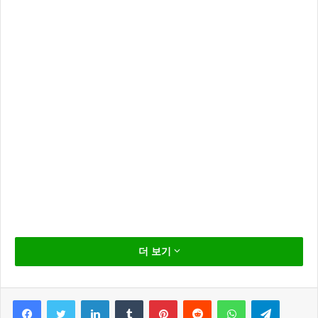
임대 소득 에 대한 세율이 달라집니다.
더 보기
내년 부터는 집을 세놓아서 얻는 임대 소득이 연간 2000
만원 미만이라도 세금을 내야 합니다.
Facebook
Twitter
LinkedIn
Tumblr
Pinterest
Reddit
WhatsApp
Telegram