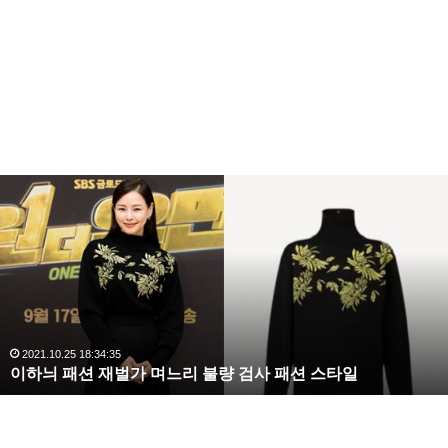
복
수
박예슬 은 그동안 박혜원 이라는 이름으로 활동 하다 지
해
난해 소속사를 이전 하면서 본명인 박예슬로 활동 하고
라
있습니다.
김
사
랑
2015.12.10김용준 박예슬과 열애 인정 관련글
,
완
2020.10.03 10:59:30
복수해라 김사랑, 완벽한 S라인 몸매 시선 압도
벽
한
S
라