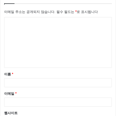
이메일 주소는 공개되지 않습니다.
필수 필드는
*
로 표시됩니다
사실 김용준은 벌써 두번째 공개열애 와 결별을 경험 했
댓
는데요
글
*
지금은 유부녀가 된 배우 황정음 과 2006년 열애를 시작
해 무려 9년간 만남을 가졌죠 그러다 지난 2015년 5월
황정음과 결별을 했고 그해 12월 박예슬과 열애를 인정
했습니다.
이름
*
이메일
*
웹사이트