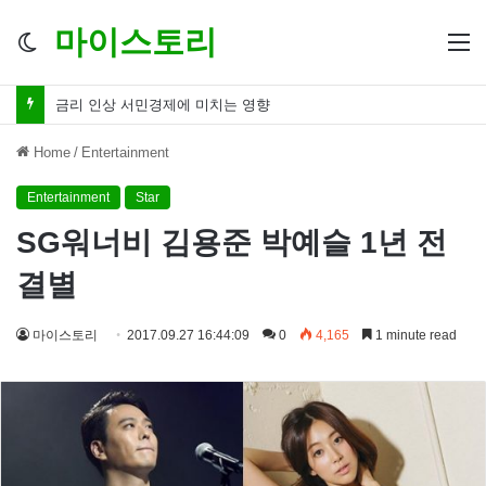
마이스토리
Switch
M
skin
금리 인하 서민경제 파장 ‘숨겨진 영향력’
Home
/
Entertainment
Entertainment
Star
SG워너비 김용준 박예슬 1년 전
결별
마이스토리
2017.09.27 16:44:09
0
4,165
1 minute read