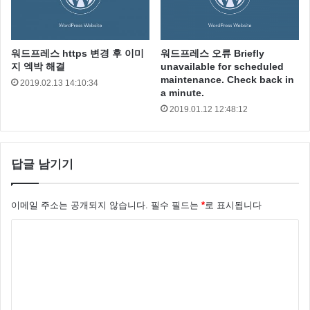
근데 저 글이 2015년에 작성을 했는데요 조회수가 고작
6665 라니 그러니깐 지금까지 저글을 본 사람은 6665명
에 불과 하다 이런 이야기죠
워드프레스 https 변경 후 이미
워드프레스 오류 Briefly
지 엑박 해결
unavailable for scheduled
maintenance. Check back in
2019.02.13 14:10:34
하기사 저도 오늘 봤으니 ;;
a minute.
2019.01.12 12:48:12
인터넷에 보면 네이버 색인, 네이버 수집, 네이버 검색
로봇 에 관한 수많은 질문과 답변이 있습니다.
답글 남기기
이메일 주소는 공개되지 않습니다.
필수 필드는
*
로 표시됩니다
댓
글
*