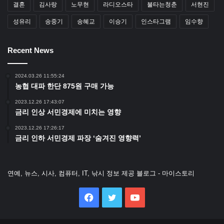
결혼
김사랑
노무현
라디오스타
불타는청춘
서현진
성유리
송중기
송혜교
이승기
인스타그램
임수향
Recent News
2024.03.26 11:55:24
농협 대파 한단 875원 구매 가능
2023.12.26 17:43:07
금리 인상 서민경제에 미치는 영향
2023.12.26 17:26:17
금리 인하 서민경제 파장 ‘숨겨진 영향력’
연예, 뉴스, 시사, 컴퓨터, IT, 낚시 정보 제공 블로그 - 마이스토리
Facebook
Twitter
YouTube