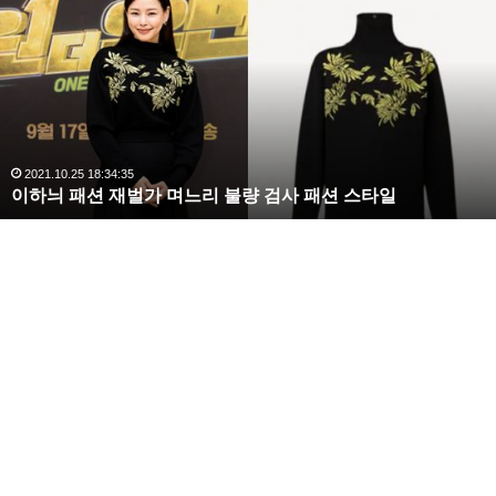
수
해
라
김
사
랑
,
완
2020.10.03 10:59:30
복수해라 김사랑, 완벽한 S라인 몸매 시선 압도
벽
한
S
얼마 전 중복 문서로 인해 네이버 고객센터를 문의 를
라
했는데 2주 후 반영이 된다 라는 답변을 받았습니다.
인
몸
매
그러니깐 네이버 색인 업데이트 때 그 때 변경 된다 라
시
는 내용이죠.
선
압
때문에 오류를 제대로 수정 했다면 최소 2주 아니면 3달
도
은 기다려야 정상 반영이 된다는 것 입니다.