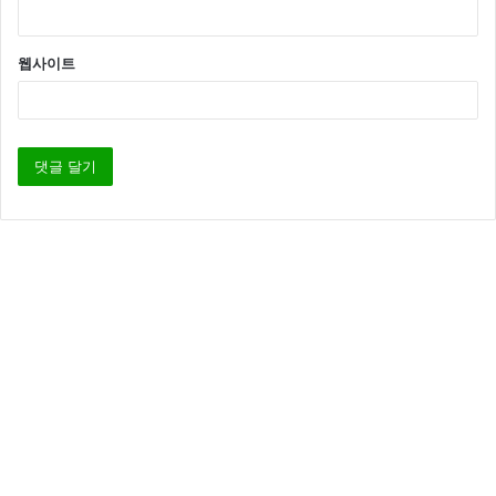
웹사이트
지난해 1월 유하나 이용규 부부가 ‘현장토크쇼 택시’ 에