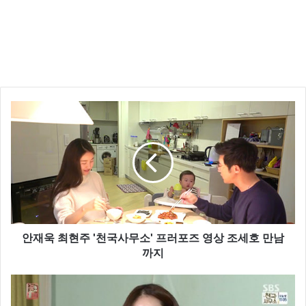
안재욱 최현주 '천국사무소' 프러포즈 영상 조세호 만남
까지
유하나와 함께 MC를 맡은 박수홍은 “난 결혼하면 좋아