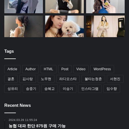
Tags
Article
Author
HTML
Post
Video
WordPress
결혼
김사랑
노무현
라디오스타
불타는청춘
서현진
성유리
송중기
송혜교
이승기
인스타그램
임수향
Recent News
2024.03.26 11:55:24
농협 대파 한단 875원 구매 가능