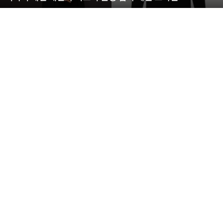
걸 티 안내려고 비비크림까지 바르고 나타나 침대 옆에
한
서 잠을 자더라”라고 말했죠.
S
라
인
몸
매
시
선
압
도
아마 이용규 선수는 평생 아내 유하니씨에게 약점 하나
잡힌것 같습니다. ㅎㅎ