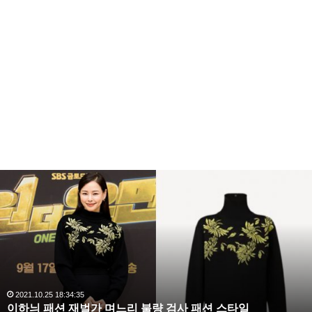
출연 했을때 했던 이야기 입니다.
복
수
해
당시 유하나는 “임신했을때 출산이 임박했음을 느껴 남
라
편에게 말했더니 사정이 있다며 훈련 숙소로 돌아갔다”
김
라며 “어쩔 수 없이 불해서 시댁에서 잠을 잤고 결국 새
사
랑
벽 2시에 양수가 터졌다” 라고 말했는데요 이어 “남편에
,
게 전화를 했더니 전화를 받지 않았고 한참 뒤 술 마신
완
2020.10.03 10:59:30
복수해라 김사랑, 완벽한 S라인 몸매 시선 압도
벽