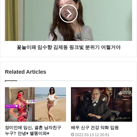
하는 클럽도 끊을 수 있다” 라고 털어놨고 유하나는 강
지영과 시어머니 후보들 사이를 오가며 내조의 여왕 역
활을 제대로 했다고 합니다.
꽃놀이패 임수향 김제동 핑크빛 분위기 어쩔거야
Related Articles
장미인애 임신, 결혼 남자친구
배우 신구 건강 악화 입원
특히 유하나는 예비 시어머니들이 강지영 아나운서에게
누구? 안녕♥ 별똥이와♥
2022.03.13 12:20:01