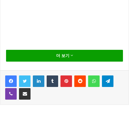
어머님이 누구니 유하나가 그 동안 숨겨뒀던 속마음을
더 보기
털어놨다.
유하나 는 아시아나 항공 모델로 엄청난 미모를 가진 분
Facebook
Twitter
LinkedIn
Tumblr
Pinterest
Reddit
WhatsApp
Telegram
으로 한화 이용규 선수의 아내이죠~
Viber
Share via Email