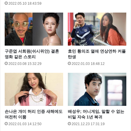
2022.05.10 18:43:59
애정공세를 보이는 모습을 보며 “결혼 다시 하고 싶다.
나도 결혼 하기 전에 시어머니의 애정공세를 받아보고
싶다”라고 말했다고 해요.
구준엽 서희원(쉬시위안) 결혼
효민 황의조 열애 연상연하 커플
영화 같은 스토리
탄생
2022.03.08 15:32:29
2022.01.03 18:48:12
손나은 개미 허리 인증 새해에도
배성우; 머니게임, 말할 수 없는
한편 유하나 이용규 부부의 잊을 수 없는 스토리가 있는
여전히 이뿜
비밀 자숙 1년 복귀
2022.01.03 14:12:50
2021.12.23 17:31:19
데요