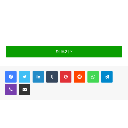
정혜성 과 강민혁 열애설이 터졌다. 씨엔블루 강민혁과
더 보기
같은 소속사 동갑내기 배우 정혜성이 열앨 중이다 라는
내용이다.
Facebook
Twitter
LinkedIn
Tumblr
Pinterest
Reddit
WhatsApp
Telegram
Viber
Share via Email