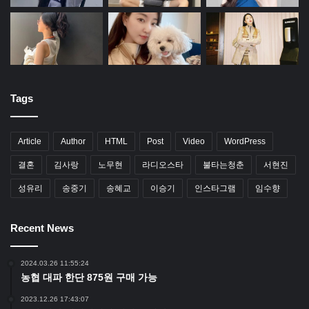
Tags
Article
Author
HTML
Post
Video
WordPress
결혼
김사랑
노무현
라디오스타
불타는청춘
서현진
성유리
송중기
송혜교
이승기
인스타그램
임수향
Recent News
2024.03.26 11:55:24
농협 대파 한단 875원 구매 가능
2023.12.26 17:43:07