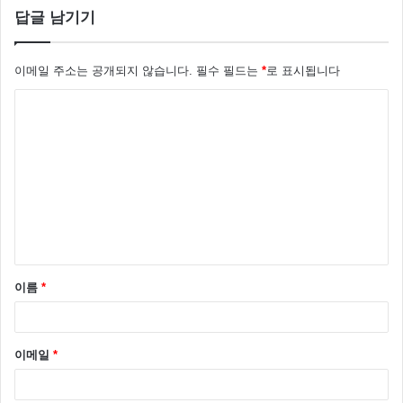
답글 남기기
이메일 주소는 공개되지 않습니다.
필수 필드는
*
로 표시됩니다
댓
글
*
한편 정혜성 강민혁의 소속사 FNC 엔터테인먼트 는 두
사람의 열애설은 사실이 아니다라고 밝혔는데요 “같은
회사 소속 동갑이다 보니 친한 동료 일 뿐 사귀는 사이
는 아니다” 라고 밝혔습니다.
이름
*
이메일
*