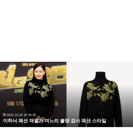
복
강민혁
강민혁 정혜성 열애설
정혜성
수
해
라
정혜성 강민혁 열애설
김
사
랑
,
완
2020.10.03 10:59:30
복수해라 김사랑, 완벽한 S라인 몸매 시선 압도
벽
한