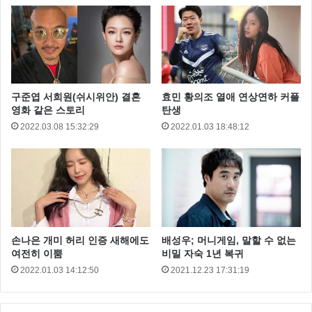
강민혁은 최근 KBC 뮤직뱅크 MC로 발탁되었고 최근
구준엽 서희원(쉬시위안) 결혼
효민 황의조 열애 연상연하 커플
영화 같은 스토리
탄생
종영한 SBS ‘딴따라’에서 주연 배우로 출연하면서 큰 인
2022.03.08 15:32:29
2022.01.03 18:48:12
기를 얻고 있습니다.
또한 정혜성은 지난 2013년 시트콤 ‘감자별’ , 기분 좋은
날, 오만과 편견, 딱 너 같은 딸, 오마이비너스, 리멤버
아들의 전쟁 등에 출연하면서 인지도를 높이고 있습니
다.
손나은 개미 허리 인증 새해에도
배성우; 머니게임, 말할 수 없는
여전히 이뿜
비밀 자숙 1년 복귀
2022.01.03 14:12:50
2021.12.23 17:31:19