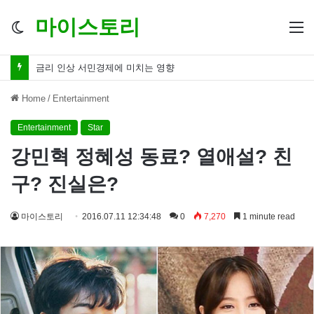
마이스토리
Switch
M
skin
금리 인하 서민경제 파장 ‘숨겨진 영향력’
Home
/
Entertainment
Entertainment
Star
강민혁 정혜성 동료? 열애설? 친
구? 진실은?
마이스토리
2016.07.11 12:34:48
0
7,270
1 minute read