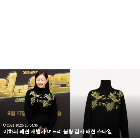
복
수
해
라
김
사
랑
,
라디오스타 이수민
이수민
완
2020.10.03 10:59:30
복수해라 김사랑, 완벽한 S라인 몸매 시선 압도
벽
한