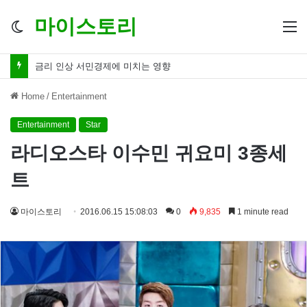
마이스토리
Switch
M
skin
금리 인하 서민경제 파장 ‘숨겨진 영향력’
Home
/
Entertainment
Entertainment
Star
라디오스타 이수민 귀요미 3종세
트
마이스토리
2016.06.15 15:08:03
0
9,835
1 minute read