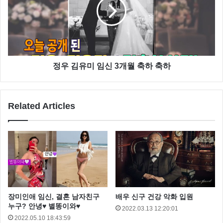
이수민은 “이게 이렇게도 엮일 수가 있구나 생각헀었다
면서 자신과 신동우가 절대 연인으로 거듭날 수 없는 이
유를 일일이 열거해 모두를 웃게 만들었다고 합니다.
정우 김유미 임신 3개월 축하 축하
Related Articles
장미인애 임신, 결혼 남자친구
배우 신구 건강 악화 입원
누구? 안녕♥ 별똥이와♥
2022.03.13 12:20:01
2022.05.10 18:43:59