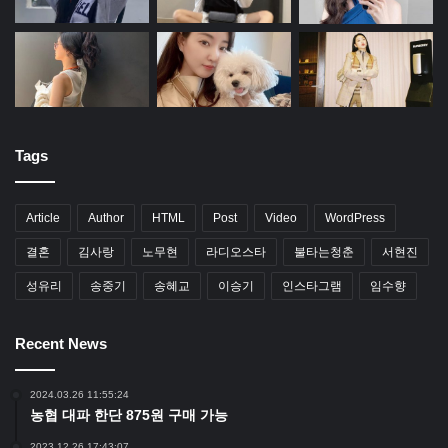
Tags
Article
Author
HTML
Post
Video
WordPress
결혼
김사랑
노무현
라디오스타
불타는청춘
서현진
성유리
송중기
송혜교
이승기
인스타그램
임수향
Recent News
2024.03.26 11:55:24
농협 대파 한단 875원 구매 가능
2023.12.26 17:43:07