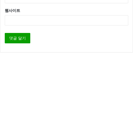
웹사이트
한편 이날 이수민은 과거 단역시절 사진을 공개해 모두
를 놀라게 했는데요 바로 최수종과 함께 출연 드라마에
서 단역 시절 사진이었습니다.
사진을 접한 MC 들은 “제게 누구야”라고 말했고 신동우
는 “내가 이러니까 못 알아봤지” 라고 말해 큰 웃음을 주
었습니다.