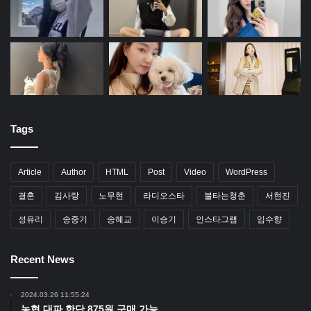
Tags
Article
Author
HTML
Post
Video
WordPress
결혼
김사랑
노무현
라디오스타
불타는청춘
서현진
성유리
송중기
송혜교
이승기
인스타그램
임수향
Recent News
2024.03.26 11:55:24
농협 대파 한단 875원 구매 가능