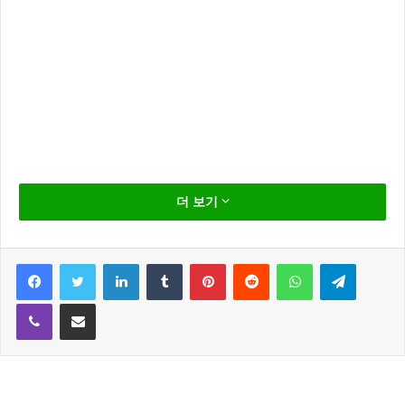
김태희 초미니스커트 등장
더 보기
Facebook
Twitter
LinkedIn
Tumblr
Pinterest
Reddit
WhatsApp
Telegram
오는 9월 kbs 2tv에서 방송예정인 첩보액션 드라마 “아이리스”
Viber
Share via Email
제작발표회에 참석한 김태희 초미니 스커트를 입어 화제가 되
고 있네요..
아이리스는 이병헌,김태희,김승우와 그룹 빅뱅의 top,정준호,김