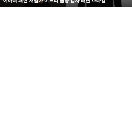
복수해라 김사랑, 완벽한 S라인 몸매 시선 압도
벽
한
S
라
인
몸
매
시
선
압
도