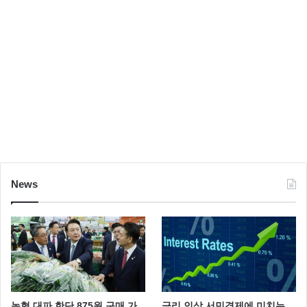
News
농협 대파 한단 875원 구매 가
금리 인상 서민경제에 미치는