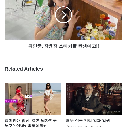
김민종, 장윤정 스타커플 탄생예고!!
Related Articles
장미인애 임신, 결혼 남자친구
배우 신구 건강 악화 입원
누구? 안녕♥ 별똥이와♥