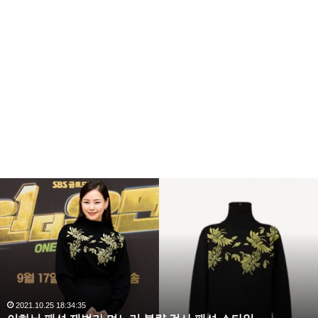
복
수
해
라
김
사
랑
,
완
2020.10.03 10:59:30