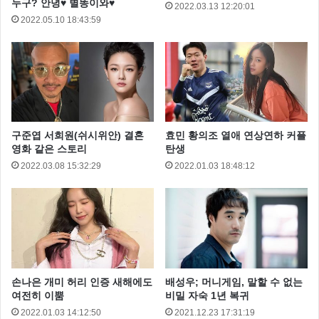
누구? 안녕♥ 별똥이와♥
2022.03.13 12:20:01
2022.05.10 18:43:59
구준엽 서희원(쉬시위안) 결혼
효민 황의조 열애 연상연하 커플
영화 같은 스토리
탄생
서지승
이시언
이시언 나혼자 산다
2022.03.08 15:32:29
2022.01.03 18:48:12
이시언 노래
이시언 드라마
이시언 본명
이시언 연극
이시언 인스타
이시언 일본
이시언 집
이시언 친구
이시언 컴퓨터
손나은 개미 허리 인증 새해에도
배성우; 머니게임, 말할 수 없는
여전히 이뿜
비밀 자숙 1년 복귀
2022.01.03 14:12:50
2021.12.23 17:31:19