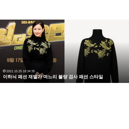
복
수
해
라
김
사
랑
,
완
2020.10.03 10:59:30
복수해라 김사랑, 완벽한 S라인 몸매 시선 압도
벽
한
S
라
인
몸
매
시
선