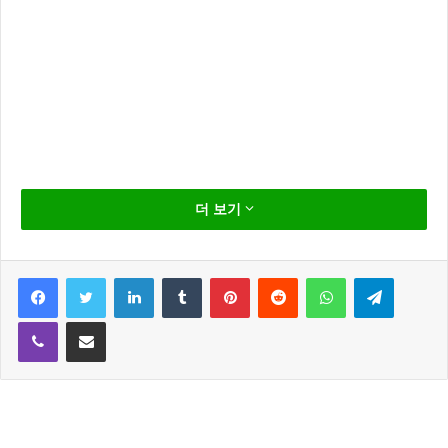
배우 이시언(39)이 6살 연하의 서지승(33)과 결혼 한다.
더 보기
이시언 소속사 스토리제이컴퍼니는 8일 “이시언, 서지
승이 12월 25일 결혼한다. 배우의 사생활인 만큼 구체적
Facebook
Twitter
LinkedIn
Tumblr
Pinterest
Reddit
WhatsApp
Telegram
인 사항에 대해서는 언급하기 어렵다”라고 밝혔다.
Viber
Share via Email