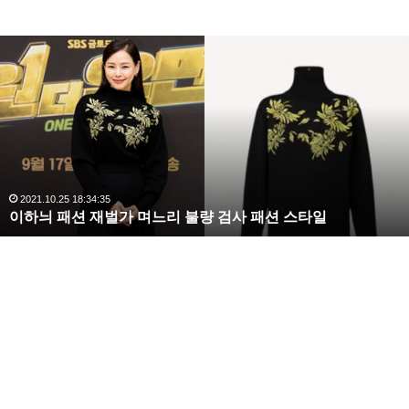
이
하
늬
패
션
재
벌
가
며
2021.10.25 18:34:35
이하늬 패션 재벌가 며느리 불량 검사 패션 스타일
느
리
불
량
검
사
패
션
스
타