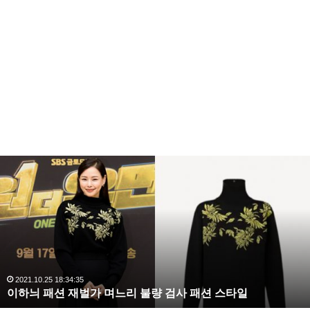
이
하
늬
패
션
재
벌
가
며
2021.10.25 18:34:35
이하늬 패션 재벌가 며느리 불량 검사 패션 스타일
느
리