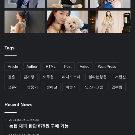
Tags
Article
Author
HTML
Post
Video
WordPress
결혼
김사랑
노무현
라디오스타
불타는청춘
서현진
성유리
송중기
송혜교
이승기
인스타그램
임수향
Recent News
2024.03.26 11:55:24
농협 대파 한단 875원 구매 가능