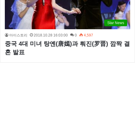
Star News
마이스토리
2018.10.28 16:03:00
0
4,597
중국 4대 미녀 탕옌(唐嫣)과 뤄진(罗晋) 깜짝 결
혼 발표