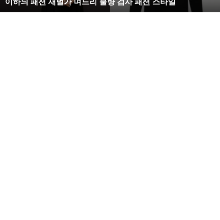
이하늬 패션 재벌가 며느리 불량 검사 패션 스타일
느
리
불
량
검
사
패
션
스
타
일