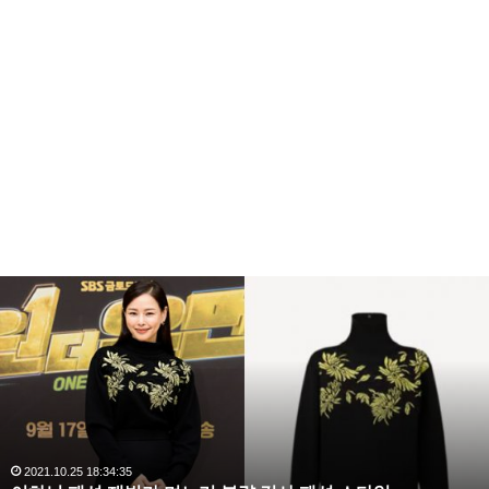
이
하
늬
패
션
재
벌
가
며
2021.10.25 18:34:35