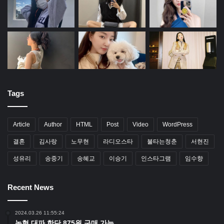
Tags
Article
Author
HTML
Post
Video
WordPress
결혼
김사랑
노무현
라디오스타
불타는청춘
서현진
성유리
송중기
송혜교
이승기
인스타그램
임수향
Recent News
2024.03.26 11:55:24
농협 대파 한단 875원 구매 가능