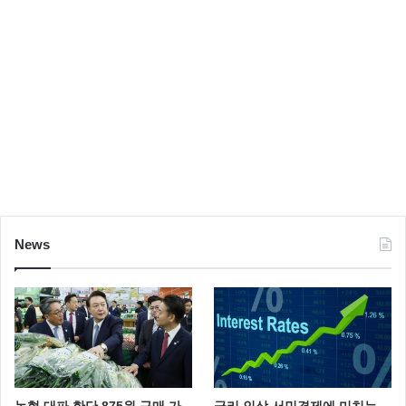
News
농협 대파 한단 875원 구매 가
금리 인상 서민경제에 미치는