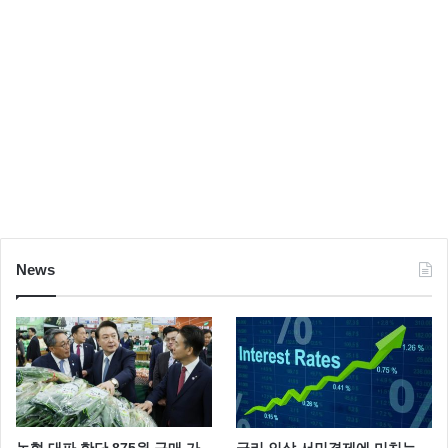
News
농협 대파 한단 875원 구매 가
금리 인상 서민경제에 미치는