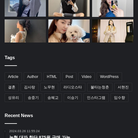
Tags
Article
Author
HTML
Post
Video
WordPress
결혼
김사랑
노무현
라디오스타
불타는청춘
서현진
성유리
송중기
송혜교
이승기
인스타그램
임수향
Recent News
2024.03.26 11:55:24
농협 대파 한단 875원 구매 가능