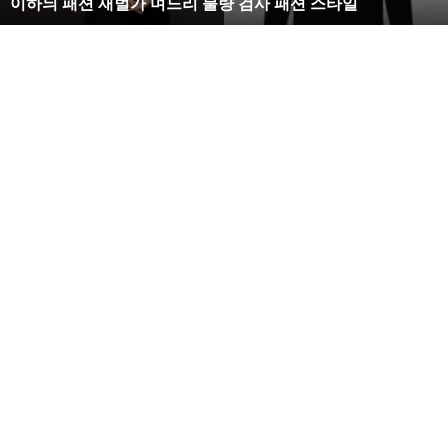
이하늬 패션 재벌가 며느리 불량 검사 패션 스타일
느
리
불
량
검
사
패
션
스
타
일