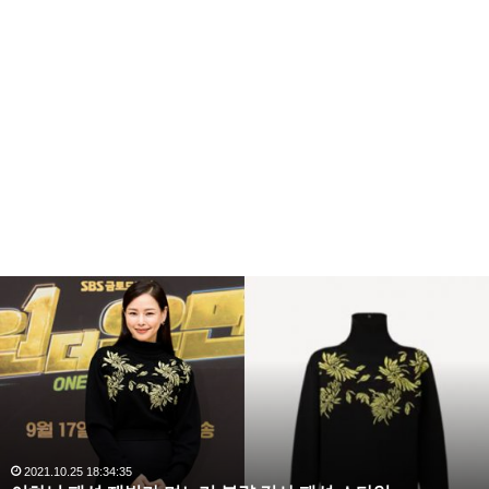
이
하
늬
패
션
재
벌
가
며
2021.10.25 18:34:35