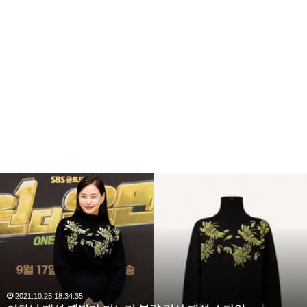
이
하
늬
패
션
재
벌
가
며
2021.10.25 18:34:35