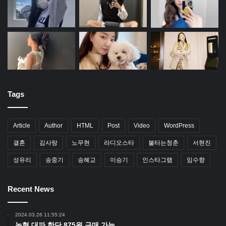
Tags
Article
Author
HTML
Post
Video
WordPress
결혼
김사랑
노무현
라디오스타
불타는청춘
서현진
성유리
송중기
송혜교
이승기
인스타그램
임수향
Recent News
2024.03.26 11:55:24
농협 대파 한단 875원 구매 가능