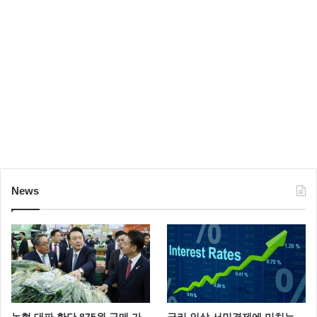
News
농협 대파 한단 875원 구매 가
금리 인상 서민경제에 미치는