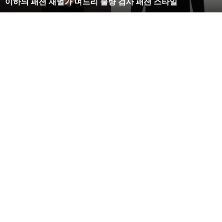
이하늬 패션 재벌가 며느리 불량 검사 패션 스타일
느
리
불
량
검
사
패
션
스
타
일