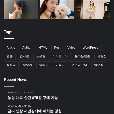
Tags
Article
Author
HTML
Post
Video
WordPress
결혼
김사랑
노무현
라디오스타
불타는청춘
서현진
성유리
송중기
송혜교
이승기
인스타그램
임수향
Recent News
2024.03.26 11:55:24
농협 대파 한단 875원 구매 가능
2023.12.26 17:43:07
금리 인상 서민경제에 미치는 영향