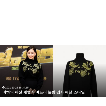
이
하
늬
패
션
재
벌
가
며
2021.10.25 18:34:35
이하늬 패션 재벌가 며느리 불량 검사 패션 스타일
느
리
불