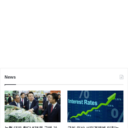
News
농협 대파 한단 875원 구매 가
금리 인상 서민경제에 미치는