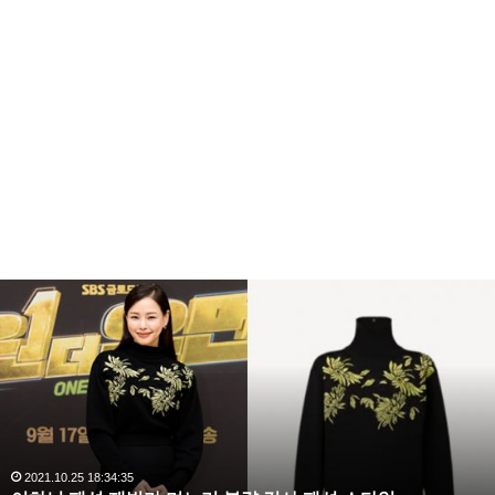
이
하
늬
패
션
재
벌
가
며
2021.10.25 18:34:35