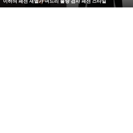
이하늬 패션 재벌가 며느리 불량 검사 패션 스타일
느
리
불
량
검
사
패
션
스
타
일