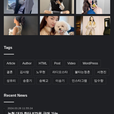
Tags
Article
Author
HTML
Post
Video
WordPress
결혼
김사랑
노무현
라디오스타
불타는청춘
서현진
성유리
송중기
송혜교
이승기
인스타그램
임수향
Recent News
2024.03.26 11:55:24
농협 대파 한단 875원 구매 가능