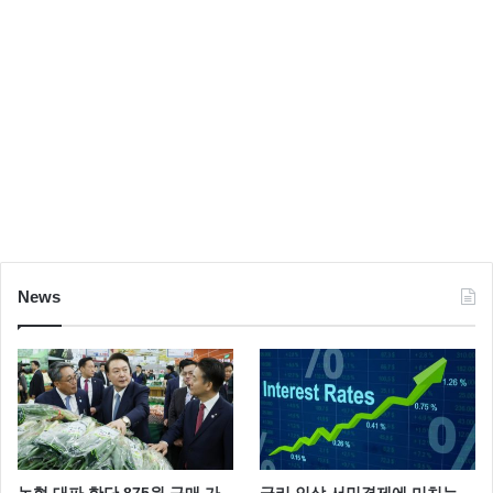
News
농협 대파 한단 875원 구매 가
금리 인상 서민경제에 미치는