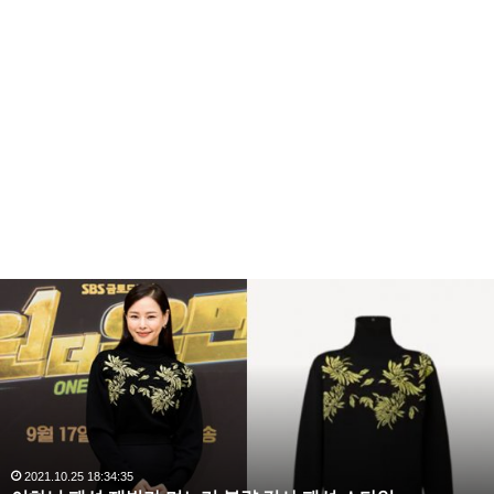
이
하
늬
패
션
재
벌
가
며
2021.10.25 18:34:35