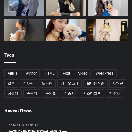
Tags
Article
Author
HTML
Post
Video
WordPress
결혼
김사랑
노무현
라디오스타
불타는청춘
서현진
성유리
송중기
송혜교
이승기
인스타그램
임수향
Recent News
2024.03.26 11:55:24
농협 대파 한단 875원 구매 가능