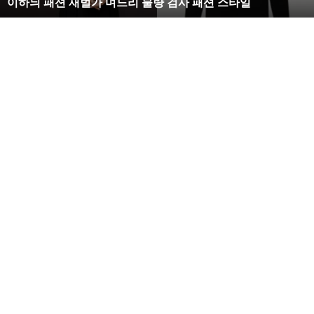
이하늬 패션 재벌가 며느리 불량 검사 패션 스타일
느
리
불
량
검
사
패
션
스
타
일