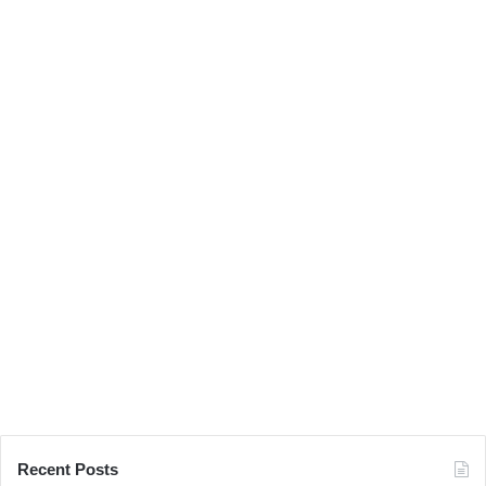
패
션
스
타
일
Recent Posts