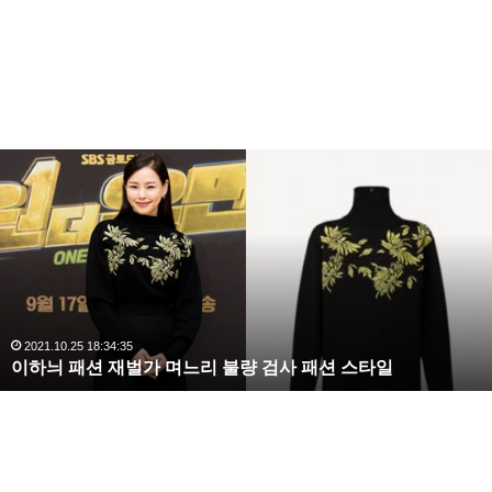
이
하
늬
패
션
재
벌
가
며
2021.10.25 18:34:35
이하늬 패션 재벌가 며느리 불량 검사 패션 스타일
느
리
불
량
검
사